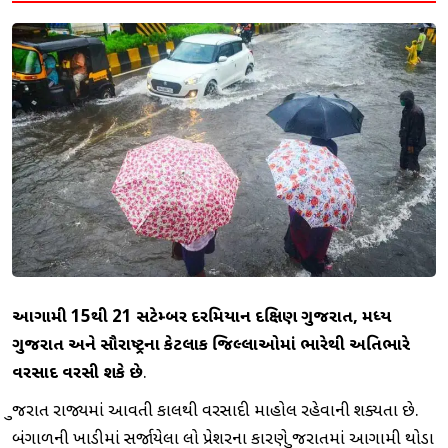
આગામી 15થી 21 સપ્ટેમ્બર દરમિયાન દક્ષિણ ગુજરાત, મધ્ય
ગુજરાત અને સૌરાષ્ટ્રના કેટલાક જિલ્લાઓમાં ભારેથી અતિભારે
વરસાદ વરસી શકે છે
.
ગુજરાત રાજ્યમાં આવતી કાલથી વરસાદી માહોલ રહેવાની શક્યતા છે.
બંગાળની ખાડીમાં સર્જાયેલા લો પ્રેશરના કારણે ગુજરાતમાં આગામી થોડા