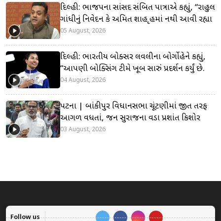
દિલ્હી: ભાજપના સાંસદ સંબિત પાત્રાએ કહ્યું, “રાહુલ
ગાંધીનું નિવેદન કે અમિત શાહ ગૃહમાં નથી આવી રહ્યા
05 August, 2026
દિલ્હી: ભારતીય બોક્સર લવલીના બોર્ગોહેને કહ્યું,
“આપણી બોક્સિંગ ટીમે ખૂબ સારું પ્રદર્શન કર્યું છે.
04 August, 2026
પટના | બાંકીપુર વિધાનસભા ચૂંટણીમાં જીત તરફ
આગળ વધતાં, જન સુરાજના વડા પ્રશાંત કિશોર
03 August, 2026
Follow us