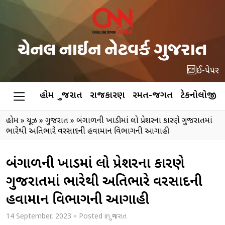
ઈ-પેપર
હોમ
ગુજરાત
રાજકારણ
રમત-જગત
ટેકનોલોજી
હોમ
»
ન્યૂઝ
»
ગુજરાત
»
બંગાળની ખાડીમાં લો પ્રેશરના કારણે ગુજરાતમાં
ભારેથી અતિભારે વરસાદની હવામાન વિભાગની આગાહી
બંગાળની ખાડીમાં લો પ્રેશરના કારણે
ગુજરાતમાં ભારેથી અતિભારે વરસાદની
હવામાન વિભાગની આગાહી
14 September, 2023
Posted in
ગુજરાત