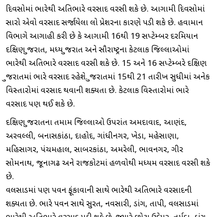
દિવસોમાં ભારેથી અતિભારે વરસાદ વરસી શકે છે. આગામી દિવસોમાં
સારો એવો વરસાદ સર્જાયેલા લો પ્રેશરના કારણે પડી શકે છે. હવામાન
વિભાગે આગાહી કરી છે કે આગામી 16થી 19 સપ્ટેમ્બર દરમિયાન
દક્ષિણ ગુજરાત, મધ્ય ગુજરાત અને સૌરાષ્ટ્રના કેટલાક જિલ્લાઓમાં
ભારેથી અતિભારે વરસાદ વરસી શકે છે. 15 અને 16 સપ્ટેમ્બરે દક્ષિણ
ગુજરાતમાં ભારે વરસાદ રહેશે. ગુજરાતમાં 15થી 21 તારીખ સુધીમાં અનેક
વિસ્તારોમાં વરસાદ થવાની શક્યતા છે. કેટલાક વિસ્તારોમાં ભારે
વરસાદ પણ થઈ શકે છે.
દક્ષિણ ગુજરાતના તમામ જિલ્લાઓ ઉપરાંત અમદાવાદ, આણંદ,
અરવલ્લી, બનાસકાંઠા, દાહોદ, ગાંધીનગર, ખેડા, મહેસાણા,
મહિસાગર, પંચમહાલ, સાબરકાંઠા, અમરેલી, ભાવનગર, ગીર
સોમનાથ, જૂનાગઢ અને રાજકોટમાં હળવોથી મધ્યમ વરસાદ વરસી શકે
છે.
વલસાડમાં પણ પવન ફૂંકાવાની સાથે ભારેથી અતિભારે વરસાદની
શક્યતા છે. ભારે પવન સાથે સુરત, નવસારી, ડાંગ, તાપી, વલસાડમાં