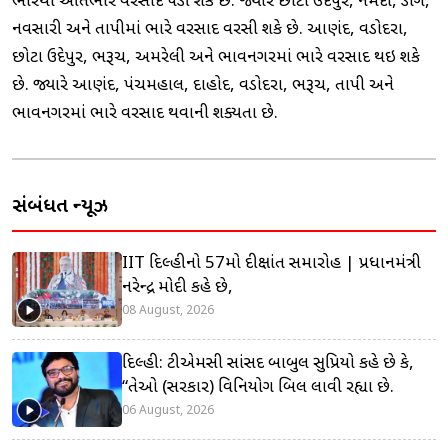
ભારેથી અતિભારે વરસાદ પડી શકે છે. જ્યારે છોટા ઉદેપુર, નર્મદા, ડાંગ,
નવસારી અને તાપીમાં ભારે વરસાદ વરસી શકે છે. આણંદ, વડોદરા,
છોટા ઉદેપુર, ભરૂચ, અમરેલી અને ભાવનગરમાં ભારે વરસાદ થઇ શકે
છે. જ્યારે આણંદ, પંચમહાલ, દાહોદ, વડોદરા, ભરૂચ, તાપી અને
ભાવનગરમાં ભારે વરસાદ થવાની શક્યતા છે.
સંબંધિત ન્યૂઝ
IIT દિલ્હીનો 57મો દીક્ષાંત સમારોહ | પ્રધાનમંત્રી
નરેન્દ્ર મોદી કહે છે,
08 August, 2026
દિલ્હી: ટીએમસી સાંસદ બાબુલ સુપ્રિયો કહે છે કે,
“તેઓ (સરકાર) વિનિયોગ બિલ લાવી રહ્યા છે.
06 August, 2026