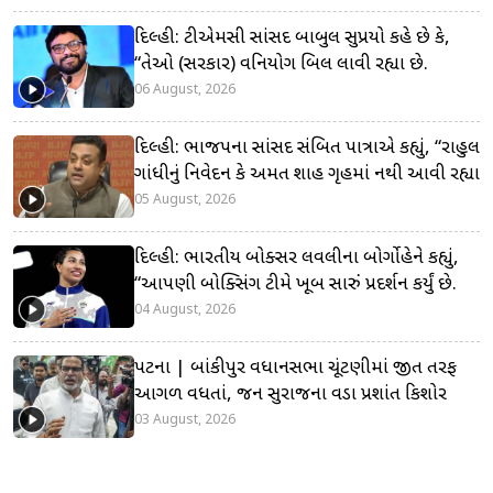
દિલ્હી: ટીએમસી સાંસદ બાબુલ સુપ્રિયો કહે છે કે,
“તેઓ (સરકાર) વિનિયોગ બિલ લાવી રહ્યા છે.
06 August, 2026
દિલ્હી: ભાજપના સાંસદ સંબિત પાત્રાએ કહ્યું, “રાહુલ
ગાંધીનું નિવેદન કે અમિત શાહ ગૃહમાં નથી આવી રહ્યા
05 August, 2026
દિલ્હી: ભારતીય બોક્સર લવલીના બોર્ગોહેને કહ્યું,
“આપણી બોક્સિંગ ટીમે ખૂબ સારું પ્રદર્શન કર્યું છે.
04 August, 2026
પટના | બાંકીપુર વિધાનસભા ચૂંટણીમાં જીત તરફ
આગળ વધતાં, જન સુરાજના વડા પ્રશાંત કિશોર
03 August, 2026