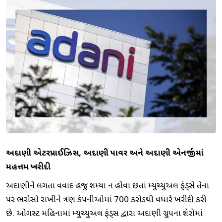
અદાણી એન્ટરપ્રાઈઝિસ, અદાણી પાવર અને અદાણી એનર્જીમાં
મહત્તમ ખરીદી
અદાણીને લગતા વિવાદ હજુ શમ્યા ન હોવા છતાં મ્યુચ્યુઅલ ફંડ્સે તેના
પર ભરોસો રાખીને ત્રણ કંપનીઓમાં 700 કરોડથી વધારે ખરીદી કરી
છે. ઓગસ્ટ મહિનામાં મ્યુચ્યુઅલ ફંડ્સ દ્વારા અદાણી ગ્રુપના શેરોમાં