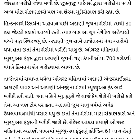
જોરદાર ખરીદી જોવા મળી છે. જીક્યુજી પાર્ટનર્સ દ્વારા ખરીદીના પગલે
અન્ય મોટા રોકાણકારો પણ આ શેરમાં મૂડીરોકાણ કરી રહ્યા છે.
હિન્ડનબર્ગ રિસર્ચના અહેવાલ પછી અદાણી જૂથના શેરોમાં 70થી 80
ટકા જેટલો કડાકો આવ્યો હતો. ત્યાર બાદ આ ગ્રૂપ નેગેટિવ અહેવાલો
વચ્ચે પણ સ્થિર થયું છે. અદાણી જૂથ સામે તાજેતરમાં નવા આરોપો
થયા હતા છતાં તેના શેરોમાં ખરીદી ચાલુ છે. ઓગસ્ટ મહિનામાં
મ્યુચ્યુઅલ ફંડ્સ દ્વારા અદાણી જૂથની ત્રણ કંપનીઓમાં 700 કરોડથી
વધારે કિંમતના શેર ખરીદવામાં આવ્યા છે.
તાજેતરમાં સમાપ્ત થયેલા ઓગસ્ટ મહિનામાં અદાણી એન્ટરપ્રાઈઝિસ,
અદાણી પાવર અને અદાણી એનર્જીના શેરમાં મ્યુચ્યુઅલ ફંડે ભારે
ખરીદી કરી હતી. ગયા મહિને મ્યુ. ફંડ્સે જે લાર્જ કેપ શેરોની ખરીદી કરી
તેમાં આ ત્રણ ટોપ પર હતા. અદાણી જૂથ ચાલુ વર્ષમાં અનેક
ઉથલપાથલમાંથી પસાર થયું છે છતાં તેના શેરોમાં મોટા રોકાણકારો અને
મ્યુચ્યુઅલ ફંડ્સની ખરીદી જારી છે. લેટેસ્ટ આંકડા પ્રમાણે ઓગસ્ટ
મહિનામાં અદાણી પાવરમાં મ્યુચ્યુઅલ ફંડ્સનું હોલ્ડિંગ 61 લાખ શેરનું