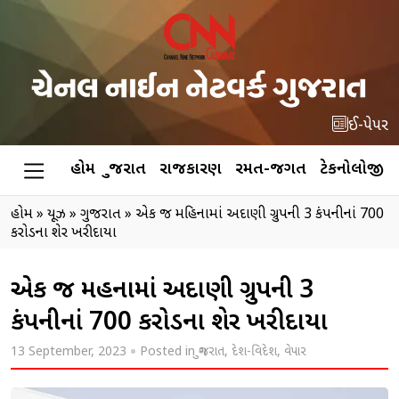
ઈ-પેપર
હોમ
ગુજરાત
રાજકારણ
રમત-જગત
ટેકનોલોજી
હોમ
»
ન્યૂઝ
»
ગુજરાત
»
એક જ મહિનામાં અદાણી ગ્રુપની 3 કંપનીનાં 700
કરોડના શેર ખરીદાયા
એક જ મહિનામાં અદાણી ગ્રુપની 3
કંપનીનાં 700 કરોડના શેર ખરીદાયા
13 September, 2023
Posted in
ગુજરાત
,
દેશ-વિદેશ
,
વેપાર