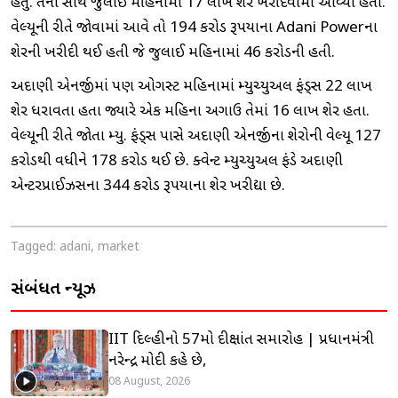
હતું. તેની સાથે જુલાઈ મહિનામાં 17 લાખ શેર ખરીદવામાં આવ્યા હતા.
વેલ્યૂની રીતે જોવામાં આવે તો 194 કરોડ રૂપિયાના Adani Powerના
શેરની ખરીદી થઈ હતી જે જુલાઈ મહિનામાં 46 કરોડની હતી.
અદાણી એનર્જીમાં પણ ઓગસ્ટ મહિનામાં મ્યુચ્યુઅલ ફંડ્સ 22 લાખ
શેર ધરાવતા હતા જ્યારે એક મહિના અગાઉ તેમાં 16 લાખ શેર હતા.
વેલ્યૂની રીતે જોતા મ્યુ. ફંડ્સ પાસે અદાણી એનર્જીના શેરોની વેલ્યૂ 127
કરોડથી વધીને 178 કરોડ થઈ છે. ક્વેન્ટ મ્યુચ્યુઅલ ફંડે અદાણી
એન્ટરપ્રાઈઝિસના 344 કરોડ રૂપિયાના શેર ખરીદ્યા છે.
Tagged:
adani
,
market
સંબંધિત ન્યૂઝ
IIT દિલ્હીનો 57મો દીક્ષાંત સમારોહ | પ્રધાનમંત્રી
નરેન્દ્ર મોદી કહે છે,
08 August, 2026