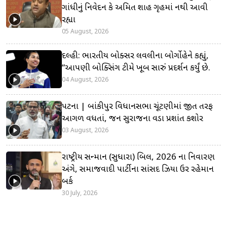
ગાંધીનું નિવેદન કે અમિત શાહ ગૃહમાં નથી આવી
રહ્યા
05 August, 2026
દિલ્હી: ભારતીય બોક્સર લવલીના બોર્ગોહેને કહ્યું,
“આપણી બોક્સિંગ ટીમે ખૂબ સારું પ્રદર્શન કર્યું છે.
04 August, 2026
પટના | બાંકીપુર વિધાનસભા ચૂંટણીમાં જીત તરફ
આગળ વધતાં, જન સુરાજના વડા પ્રશાંત કિશોર
03 August, 2026
રાષ્ટ્રીય સન્માન (સુધારા) બિલ, 2026 ના નિવારણ
અંગે, સમાજવાદી પાર્ટીના સાંસદ ઝિયા ઉર રહેમાન
બર્ક
30 July, 2026