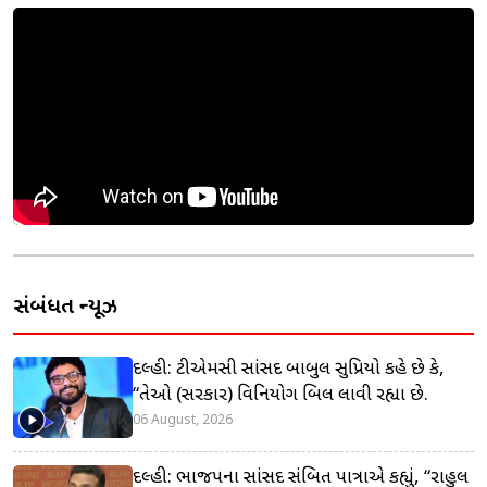
સંબંધિત ન્યૂઝ
દિલ્હી: ટીએમસી સાંસદ બાબુલ સુપ્રિયો કહે છે કે,
“તેઓ (સરકાર) વિનિયોગ બિલ લાવી રહ્યા છે.
06 August, 2026
દિલ્હી: ભાજપના સાંસદ સંબિત પાત્રાએ કહ્યું, “રાહુલ