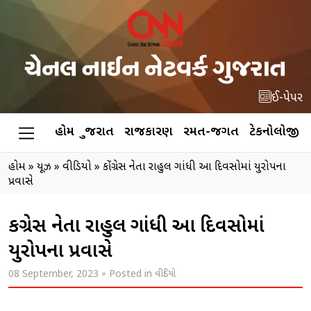
ઈ-પેપર
હોમ
ગુજરાત
રાજકારણ
રમત-જગત
ટેકનોલોજી
હોમ
»
ન્યૂઝ
»
વીડિયો
»
કોંગ્રેસ નેતા રાહુલ ગાંધી આ દિવસોમાં યુરોપના
પ્રવાસે
કોંગ્રેસ નેતા રાહુલ ગાંધી આ દિવસોમાં
યુરોપના પ્રવાસે
08 September, 2023
Posted in
વીડિયો