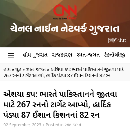
ઈ-પેપર
હોમ
ગુજરાત
રાજકારણ
રમત-જગત
ટેકનોલોજી
હોમ
»
ન્યૂઝ
»
રમત-જગત
»
એશિયા કપ: ભારતે પાકિસ્તાનને જીતવા માટે
267 રનનો ટાર્ગેટ આપ્યો, હાર્દિક પંડ્યા 87 ઈશાન કિશનનાં 82 રન
એશિયા કપ: ભારતે પાકિસ્તાનને જીતવા
માટે 267 રનનો ટાર્ગેટ આપ્યો, હાર્દિક
પંડ્યા 87 ઈશાન કિશનનાં 82 રન
02 September, 2023
Posted in
રમત-જગત