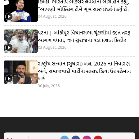
દિલ્હી: ભારતીય બોક્સર લવલીના બોર્ગોહેને કહ્યું,
“આપણી બોક્સિંગ ટીમે ખૂબ સારું પ્રદર્શન કર્યું છે.
04 August, 2026
પટના | બાંકીપુર વિધાનસભા ચૂંટણીમાં જીત તરફ
આગળ વધતાં, જન સુરાજના વડા પ્રશાંત કિશોર
03 August, 2026
રાષ્ટ્રીય સન્માન (સુધારા) બિલ, 2026 ના નિવારણ
અંગે, સમાજવાદી પાર્ટીના સાંસદ ઝિયા ઉર રહેમાન
બર્ક
30 July, 2026