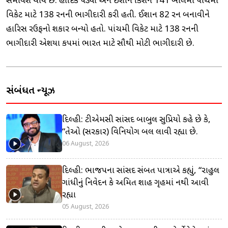
સમાવેશ થાય છે. હાર્દિક પંડ્યા અને ઈશાન કિશને 141 બોલમાં પાંચમી
વિકેટ માટે 138 રનની ભાગીદારી કરી હતી. ઈશાન 82 રન બનાવીને
હારિસ રઉફનો શિકાર બન્યો હતો. પાંચમી વિકેટ માટે 138 રનની
ભાગીદારી એશિયા કપમાં ભારત માટે સૌથી મોટી ભાગીદારી છે.
સંબંધિત ન્યૂઝ
દિલ્હી: ટીએમસી સાંસદ બાબુલ સુપ્રિયો કહે છે કે,
“તેઓ (સરકાર) વિનિયોગ બિલ લાવી રહ્યા છે.
06 August, 2026
દિલ્હી: ભાજપના સાંસદ સંબિત પાત્રાએ કહ્યું, “રાહુલ
ગાંધીનું નિવેદન કે અમિત શાહ ગૃહમાં નથી આવી
રહ્યા
05 August, 2026