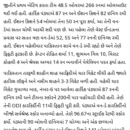
જીતીને પ્રથમ બેટિંગ કરતા ટીમ 48.5 ઓવરમાં 266 રનમાં ઓલઆઉટ
થઈ ગઈ હતી. હાર્દિક પંડ્યાએ 87 રન અને ઈશાન કિશને 82 ઇનિંગ રમી
હતી. ઈશાન કિશને 54 બોલમાં તેના 50 રન પૂરા કર્યા, આ તેની વન-
ડેમાં સતત ચોથી અડધી સદી પણ છે. આ પહેલા તેણે વેસ્ટ ઈન્ડિઝના
પ્રવાસ પર સતત ત્રણ વન-ડેમાં 52, 55 અને 77 રનની ઇનિંગ્સ રમી
હતી. ઈશાન પહેલીવાર પાકિસ્તાન સામે વન-ડે રમી રહ્યો છે અને તેણે
ફિફ્ટી ફટકારી છે. કેપ્ટન રોહિત શર્મા 11, શુભમન ગિલ 10, વિરાટ
કોહલી 4 અને શ્રેયસ અય્યર 14 રન બનાવીને પેવેલિયન પરત ફર્યા હતા.
પાકિસ્તાન તરફથી શાહીન શાહ આફ્રિદીએ ચાર વિકેટ લીધી હતી જ્યારે
હારિસ રઉફને અને નસીમ શાહને 3-3 વિકેટ મળી હતી. પહેલી ચાર
વિકેટ ગુમાવ્યા બાદ, નંબર-6 પર આવેલા હાર્દિક પંડ્યાએ 87 રનની
ઇનિંગ રમી અને ટીમના સ્કોરને 200ની પાર પહોંચાડી દીધી હતી. તેણે
તેની ODI કારકિર્દીની 11મી ફિફ્ટી પૂરી કરી. પંડ્યાએ વન-ડે કારકિર્દીનો
બીજો સર્વશ્રેષ્ઠ સ્કોર બનાવ્યો હતો. તેણે 96.67ના સ્ટ્રાઈક રેટથી સ્કોર
કર્યો. પંડ્યાની 90 બોલની ઇનિંગમાં 7 ચોગ્ગા અને એક છગ્ગાનો