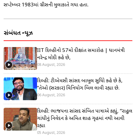
સપ્ટેમ્બર 1983માં ગ્રીસની મુલાકાતે ગયા હતા.
સંબંધિત ન્યૂઝ
IIT દિલ્હીનો 57મો દીક્ષાંત સમારોહ | પ્રધાનમંત્રી
નરેન્દ્ર મોદી કહે છે,
08 August, 2026
દિલ્હી: ટીએમસી સાંસદ બાબુલ સુપ્રિયો કહે છે કે,
“તેઓ (સરકાર) વિનિયોગ બિલ લાવી રહ્યા છે.
06 August, 2026
દિલ્હી: ભાજપના સાંસદ સંબિત પાત્રાએ કહ્યું, “રાહુલ
ગાંધીનું નિવેદન કે અમિત શાહ ગૃહમાં નથી આવી
રહ્યા
05 August, 2026