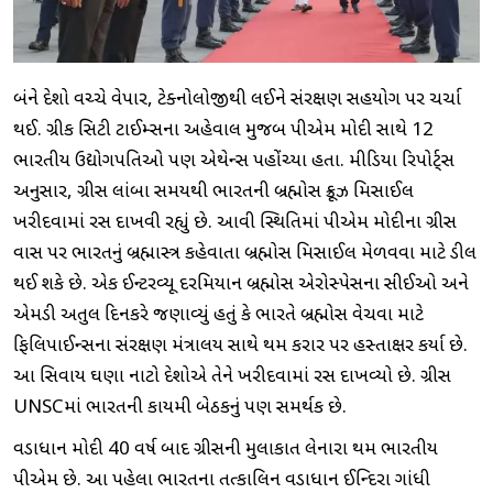
બંને દેશો વચ્ચે વેપાર, ટેક્નોલોજીથી લઈને સંરક્ષણ સહયોગ પર ચર્ચા
થઈ. ગ્રીક સિટી ટાઈમ્સના અહેવાલ મુજબ પીએમ મોદી સાથે 12
ભારતીય ઉદ્યોગપતિઓ પણ એથેન્સ પહોંચ્યા હતા. મીડિયા રિપોર્ટ્સ
અનુસાર, ગ્રીસ લાંબા સમયથી ભારતની બ્રહ્મોસ ક્રૂઝ મિસાઈલ
ખરીદવામાં રસ દાખવી રહ્યું છે. આવી સ્થિતિમાં પીએમ મોદીના ગ્રીસ
પ્રવાસ પર ભારતનું બ્રહ્માસ્ત્ર કહેવાતા બ્રહ્મોસ મિસાઈલ મેળવવા માટે ડીલ
થઈ શકે છે. એક ઈન્ટરવ્યૂ દરમિયાન બ્રહ્મોસ એરોસ્પેસના સીઈઓ અને
એમડી અતુલ દિનકરે જણાવ્યું હતું કે ભારતે બ્રહ્મોસ વેચવા માટે
ફિલિપાઈન્સના સંરક્ષણ મંત્રાલય સાથે પ્રથમ કરાર પર હસ્તાક્ષર કર્યા છે.
આ સિવાય ઘણા નાટો દેશોએ તેને ખરીદવામાં રસ દાખવ્યો છે. ગ્રીસ
UNSCમાં ભારતની કાયમી બેઠકનું પણ સમર્થક છે.
વડાપ્રધાન મોદી 40 વર્ષ બાદ ગ્રીસની મુલાકાત લેનારા પ્રથમ ભારતીય
પીએમ છે. આ પહેલા ભારતના તત્કાલિન વડાપ્રધાન ઈન્દિરા ગાંધી