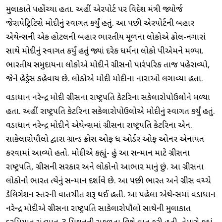
મુલાકાતે પહોંચ્યા હતા. અહીં એરપોર્ટ પર વિદેશ મંત્રી જ્યોર્જ
જેરાપેટ્રિટિસે મોદીનું સ્વાગત કર્યું હતું. આ પછી એરપોર્ટની બહાર
એથેન્સની એક હોટલની બહાર ભારતીય મૂળના લોકોએ ઢોલ-નગારાં
સાથે મોદીનું સ્વાગત કર્યું હતું જ્યાં દરેક ધર્મના લોકો પીએમને મળ્યા.
ભારતીય સમુદાયના લોકોએ મોદીને ગ્રીસનો પારંપરિક તાજ પહેરાવ્યો,
જેને હેડ્રેસ કહેવાય છે. લોકોએ મોદી મોદીના નારાઓ લગાવ્યા હતા.
વડાપ્રધાન નરેન્દ્ર મોદી ગ્રીસના રાષ્ટ્રપતિ કેટરિના સકેલારોપોઉલોને મળ્યા
હતા. અહીં રાષ્ટ્રપતિ કેટરિના સકેલારોપોઉલોએ મોદીનું સ્વાગત કર્યું હતું.
વડાપ્રધાન નરેન્દ્ર મોદીને એથેન્સમાં ગ્રીસના રાષ્ટ્રપતિ કેટરિના એન.
સાકેલારોપૌલો દ્વારા ગ્રાન્ડ ક્રોસ ઓફ ધ ઓર્ડર ઓફ ઓનર એનાયત
કરવામાં આવ્યો હતો. મોદીએ કહ્યું- હું આ સન્માન માટે ગ્રીસના
રાષ્ટ્રપતિ, ગ્રીસની સરકાર અને લોકોનો આભાર માનું છું. આ ગ્રીસના
લોકોનો ભારત પ્રત્યેનું સન્માન દર્શાવે છે. આ પછી ભારત અને ગ્રીસ વચ્ચે
ડેલિગેશન સ્તરની વાતચીત શરૂ થઈ હતી. આ પહેલા એથેન્સમાં વડાપ્રધાન
નરેન્દ્ર મોદીએ ગ્રીસના રાષ્ટ્રપતિ સાકેલારોપૌલો સાથેની મુલાકાત