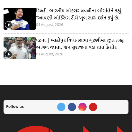
દિલ્હી: ભારતીય બોક્સર લવલીના બોર્ગોહેને કહ્યું,
“આપણી બોક્સિંગ ટીમે ખૂબ સારું પ્રદર્શન કર્યું છે.
04 August, 2026
પટના | બાંકીપુર વિધાનસભા ચૂંટણીમાં જીત તરફ
આગળ વધતાં, જન સુરાજના વડા પ્રશાંત કિશોર
03 August, 2026
Follow us