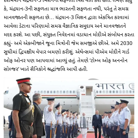
દરમિયાન ચંદ્રયાન-3 મિશનની સફળતા વિશે વાત કરી હતી. તેમણે કહ્યું
કે, ચંદ્રયાન-3ની સફળતા માત્ર ભારતની સફળતા નથી, પરંતુ તે સમગ્ર
માનવજાતની સફળતા છે… ચંદ્રયાન-3 મિશન દ્વારા એકત્રિત કરવામાં
આવેલા ડેટાના પરિણામો સમગ્ર વૈજ્ઞાનિક સમુદાય અને માનવજાતને
મદદ કરશે. આ પછી, સંયુક્ત નિવેદનમાં વડાપ્રધાન મોદીએ સંબોધન કરતા
કહ્યું- અમે એકબીજાને જૂના મિત્રોની જેમ સમજીએ છીએ. અમે 2030
સુધીમાં દ્વિપક્ષીય વેપાર બમણો કરીશું. એથેન્સમાં પીએમ મોદીને ગાર્ડ
ઓફ ઓનર પણ આપવામાં આવ્યું હતું. તેમણે ‘ટોમ્બ ઓફ અનનોન
સોલ્જર’ ખાતે સૈનિકોને શ્રદ્ધાંજલિ આપી હતી.