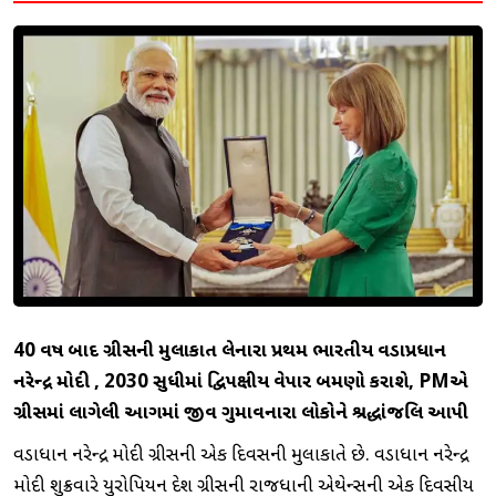
40 વર્ષ બાદ ગ્રીસની મુલાકાત લેનારા પ્રથમ ભારતીય વડાપ્રધાન
નરેન્દ્ર
મોદી
, 2030 સુધીમાં દ્વિપક્ષીય વેપાર બમણો કરાશે, PMએ
ગ્રીસમાં લાગેલી આગમાં જીવ ગુમાવનારા લોકોને શ્રદ્ધાંજલિ આપી
વડાપ્રધાન નરેન્દ્ર મોદી ગ્રીસની એક દિવસની મુલાકાતે છે. વડાપ્રધાન નરેન્દ્ર
મોદી શુક્રવારે યુરોપિયન દેશ ગ્રીસની રાજધાની એથેન્સની એક દિવસીય