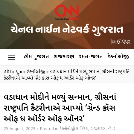
ઈ-પેપર
હોમ
ગુજરાત
રાજકારણ
રમત-જગત
ટેકનોલોજી
હોમ
»
ન્યૂઝ
»
ટેકનોલોજી
»
વડાપ્રધાન મોદીને મળ્યું સન્માન, ગ્રીસનાં રાષ્ટ્રપતિ
કૈટરીનાએ આપ્યો ‘ગ્રેન્ડ ક્રૉસ ઑફ ધ ઑર્ડર ઑફ ઑનર’
વડાપ્રધાન મોદીને મળ્યું સન્માન, ગ્રીસનાં
રાષ્ટ્રપતિ કૈટરીનાએ આપ્યો ‘ગ્રેન્ડ ક્રૉસ
ઑફ ધ ઑર્ડર ઑફ ઑનર’
25 August, 2023
Posted in
ટેકનોલોજી
,
દેશ-વિદેશ
,
રાજકારણ
,
વેપાર