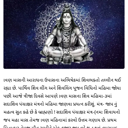
શ્રાવણ માસની આરાધના ઉપાસના અભિષેકમાં શિવભક્તો તલ્લીન થઈ
રહ્યા છે. પાર્થિવ શિવ લીંગ અને શિવલિંગ પૂજન વિધિનો મહિમા જોયા
પછી આજે ત્રીજા દિવસે આપણે શ્રાવણ માસના શિવ મહિમા-૩માં
સદાશિવ પંચાક્ષર મંત્રનો મહિમા જાણવા પ્રયત્ન કરીશું. મંત્ર- જાપ નું
મહત્વ સુત કહે છે કે બ્રાહ્મણો ! સદાશિવ પંચાક્ષર મંત્ર-(નમઃ શિવાયનો
જપ મહા માસ તેમજ શ્રાવણ મહિનામાં કરવો ઉત્તમ ગણાય છે. પ્રથમ