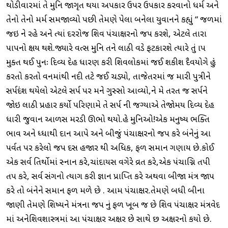
થોડીવારમાં તે મુનિ જાગૃત થયા અપકાર ઉપર ઉપકાર કરવાનો ધર્મ અને
તેનો તેનો મર્મ સમજાવ્યો પછી તેમણે પેલા બનેલા યુવાનને કહ્યું “ જળમાં
જઇ ને રહે અને ત્યાં દરરોજ શિવ પંચાક્ષરનો જપ કરશે, એટલે તારા
પાપનો ક્ષય થશે.જ્યારે વત્સ મુનિ તને લાઠી વડે ફટકારશે ત્યારે તું શ્રાપ
મુક્ત થઈ પુનઃ દિવ્ય દેહ ધારણ કરી શિવલોકમાં જઈ શકીશ દૈવયોગે હું
કરતો કરતો વનમાંથી નદી તટે જઈ ચડ્યો, તાજેતરમાં જ મારી પુત્રીને
સર્પદંશ થયેલો એટલે સર્પ પર મને ગુસ્સો આવ્યો,ને મે તરત જ સર્પને
જોઇ લાઠી પ્રહાર કર્યો પરિણામે તે સર્પ ની જગ્યાએ તેજોમય દિવ્ય દેહ
ધારી જુવાન આળસ મરડી ઊભો થયો.હે મુનિઓ!એક મનુષ્ય ભક્તિ
ભાવ અને શ્રધ્ધાથી દાન આપે અને બીજું પંચાક્ષરનો જપ કરે બંનેનું આ
પર્વત પર કરેલો જપ દસ હજાર થી અધિક, ફળ સમાન ગણાય છે.કોઈ
એક સર્વ તિર્થોમાં સ્નાન કરે,ચાંદાયસ વગેરે વ્રત કરે,એક પંચાગ્નિ તપી
તપ કરે, સર્વ સંગનો ત્યાગ કરી જ્ઞાન પ્રાપ્તિ કરે અથવા બીજા મંત્ર જાપ
કરે તો બંનેને સમાન ફળ મળે છે . આમ પંચાક્ષર.તેમણે બધી બીના
જાણી તેમણે શિષ્યને મંત્રના જપ નું ફળ ખૂબ જ છે શિવ પંચાક્ષર મંત્રવેદ
માં અનેશિવશાસ્ત્રમાં આ પંચાક્ષર અક્ષર છે સાથે છ અક્ષરનો કયો છે.