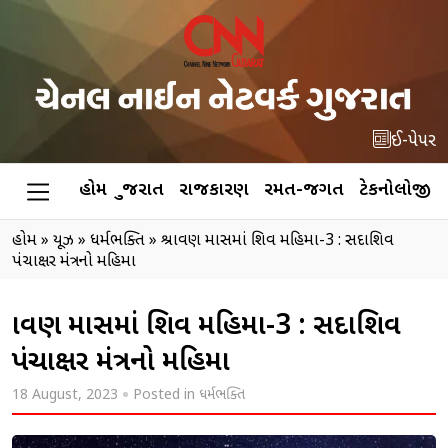
ઈ-પેપર
હોમ
ગુજરાત
રાજકારણ
રમત-જગત
ટેકનોલોજી
હોમ
»
ન્યૂઝ
»
ધર્મભક્તિ
»
શ્રાવણ માસમાં શિવ મહિમા-3 : સદાશિવ
પંચાક્ષર મંત્રનો મહિમા
શ્રાવણ માસમાં શિવ મહિમા-3 : સદાશિવ
પંચાક્ષર મંત્રનો મહિમા
18 August, 2023
Posted in
ધર્મભક્તિ