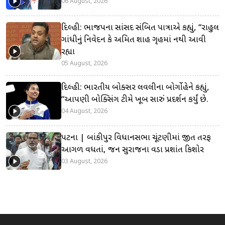
06 August, 2026
દિલ્હી: ભાજપના સાંસદ સંબિત પાત્રાએ કહ્યું, “રાહુલ
ગાંધીનું નિવેદન કે અમિત શાહ ગૃહમાં નથી આવી
રહ્યા
05 August, 2026
દિલ્હી: ભારતીય બોક્સર લવલીના બોર્ગોહેને કહ્યું,
“આપણી બોક્સિંગ ટીમે ખૂબ સારું પ્રદર્શન કર્યું છે.
04 August, 2026
પટના | બાંકીપુર વિધાનસભા ચૂંટણીમાં જીત તરફ
આગળ વધતાં, જન સુરાજના વડા પ્રશાંત કિશોર
03 August, 2026