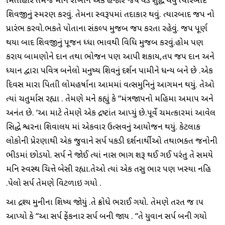
મિતાહાર તેમજ મૌન રાખીને એક હજાર જપ વડે શુદ્ધ થવું ત્યારબાદ
શિવજીનું સ્મરણ કરવું. તેમના સ્વરૂપમાં તદાકાર થવું. ત્યારબાદ જપ નો
પ્રારંભ કરવો.ભકતે પોતાના સંકલ્પ મુજબ જપ કરતા રહેવું. જપ પૂર્ણ
થયા બાદ શિવજીનું પૂજન શ્રધ્ધા ભાવથી વિધિ મુજબ કરવું.હોમ પણ
કરાય બામણોને દાન તથા ભોજન પણ આપી શકાય,તપ જપ દાન અને
ધ્યાન દ્વારા પવિત્ર બનેલો મનુષ્ય શિવનું દર્શન પામીને ધન્ય બને છે .એક
દિવસ મારા પિતાશ્રી લોમહર્ષાના આશ્રમમાં વત્સમુનિનું આગમન થયું. તેઓ
ત્યાં ચતુર્માસ રહ્યા . તેમણે મને કહ્યું કે “મંત્રજાપનો મહિમા અમાપ અને
અનંત છે. ‘આ માટે તેમણે એક દ્રષ્ટાંત આપ્યું છે.પૂર્વે ચમત્કારમાં આવેલ
સિદ્ધે શ્વરના શિવાલય માં એકવાર ઉત્સવનું આયોજન થયું. કેટલાક
લોકોની પ્રેરણાથી એક જુવાને સર્પ પકડી દર્શનાર્થીઓ તથાભક્ત જનોની
ભીડમાં છોડયો. સર્પ ને જોઈ ત્યાં નાસ ભાગ શરૂ થઈ ગઈ પરંતુ તે સમયે
મનિ સ્વસ્થ ચિત્તે બેસી રહ્યા.તેઓ ત્યાં એક તસુ ભાર પણ ખસ્યા નહિ
.પેલો સર્પ તેમણે વિટળાઇ ગયો .
આ દ્રશ્ય મુનીના શિષ્ય જોયું .તે ક્રોધે ભરાઈ ગયો. તેમણે તરત જ શ્રાપ
આપ્યો કે “આ સર્પ ફેંકનાર સર્પ બની જાય . “તે યુવાન સર્પ બની ગયો