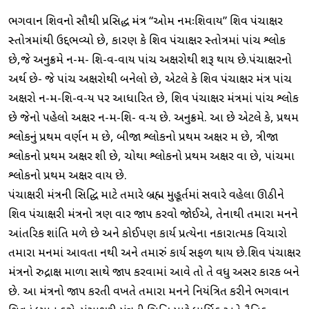
ભગવાન શિવનો સૌથી પ્રસિદ્ધ મંત્ર “ઓમ નમઃશિવાય” શિવ પંચાક્ષર
સ્તોત્રમાંથી ઉદ્દભવ્યો છે, કારણ કે શિવ પંચાક્ષર સ્તોત્રમાં પાંચ શ્લોક
છે,જે અનુક્રમે ન-મ- શિ-વ-વાય પાંચ અક્ષરોથી શરૂ થાય છે.પંચાક્ષરનો
અર્થ છે- જે પાંચ અક્ષરોથી બનેલો છે, એટલે કે શિવ પંચાક્ષર મંત્ર પાંચ
અક્ષરો ન-મ-શિ-વ-ય પર આધારિત છે, શિવ પંચાક્ષર મંત્રમાં પાંચ શ્લોક
છે જેનો પહેલો અક્ષર ન-મ-શિ- વ-ય છે. અનુક્રમે. આ છે એટલે કે, પ્રથમ
શ્લોકનું પ્રથમ વર્ણન મ છે, બીજા શ્લોકનો પ્રથમ અક્ષર મ છે, ત્રીજા
શ્લોકનો પ્રથમ અક્ષર શી છે, ચોથા શ્લોકનો પ્રથમ અક્ષર વા છે, પાંચમા
શ્લોકનો પ્રથમ અક્ષર વાય છે.
પંચાક્ષરી મંત્રની સિદ્ધિ માટે તમારે બ્રહ્મ મુહૂર્તમાં સવારે વહેલા ઊઠીને
શિવ પંચાક્ષરી મંત્રનો ત્રણ વાર જાપ કરવો જોઈએ, તેનાથી તમારા મનને
આંતરિક શાંતિ મળે છે અને કોઈપણ કાર્ય પ્રત્યેના નકારાત્મક વિચારો
તમારા મનમાં આવતા નથી અને તમારું કાર્ય સફળ થાય છે.શિવ પંચાક્ષર
મંત્રનો રુદ્રાક્ષ માળા સાથે જાપ કરવામાં આવે તો તે વધુ અસર કારક બને
છે. આ મંત્રનો જાપ કરતી વખતે તમારા મનને નિયંત્રિત કરીને ભગવાન