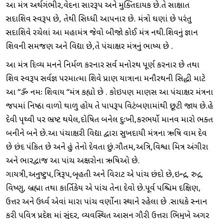
આ મંત્ર અર્થગંભીર,વેદના સારરૂપ અને મુક્તિદાયક છે.તે સાક્ષાત
સદાશિવ સ્વરૂપ છે, તેથી સિધ્ધી આપનાર છે. મંત્રો ઘણાં છે પરંતુ
સદાશિવે રચેલાં આ મહામંત્ર જેવો બીજો કોઈ મંત્ર નથી.શિવનું જ્ઞાન
શિવની સમજણ અને વિદ્યા છે,તે પંચાક્ષર મંત્રનું ભાષ્ય છે .
આ મંત્ર દિવ્ય મનને નિર્મળ કરનાર સર્વ મનોરથ પૂર્ણ કરનાર છે તથા
શિવ સ્વરૂપ સર્વજ્ઞ પરમાત્મા શિવે પ્રાણ યાત્રાના મનૌરથની સિદ્ધી માટે
આ “ૐ નમઃ શિવાય “મંત્ર કહ્યો છે . કોઇપણ માણસ આ પંચાક્ષર મંત્રના
જપમાં નિષ્ઠા વાળો થાળુ હોય તે પાપરૂપ વિટંબણામાંથી છૂટી જાય છે.હે
દેવી પૃથ્વી પર ભ્રષ્ટ થયેલ,દોષિત બનેલ દુઃખી,કરભર્યો માનવ મારો ભક્ત
બનીને બને છે.આ પંચાક્ષરી વિદ્યા દ્વારા સુખદાયી મંત્રના ઋષિ વામ દેવ
છે છંદ પંકિત છે અને હું તેનો દેવતા છું.ગૌતમ,અત્રિ,વિશ્વા મિત્ર અંગીરા
અને ભારદ્વાજ આ પાંચ અક્ષરોના ઋષિઓ છે.
ગાયત્રી,અનુષ્ટુપ,ત્રિરૂપ,બૃહતી અને વિરાટ એ પાંચ છંદો છે,ઇન્દ્ર, રુદ્ર,
વિષ્ણુ, બ્રહ્મા તથા કાર્તિકેય એ પાંચ તેના દેવો છે.પૂર્વ પશ્ચિમ દક્ષિણ,
ઉત્તર અને ઉર્ધ્વ એવાં મારા પાંચ વર્ણોના સ્થાને રહેલા છે .સાધકે સ્નાન
કરી પવિત્ર પ્રદેશ માં સુંદર, વ્યવસ્થિત આસન ગૌરી ઉત્તરા ભિમુખે અગર