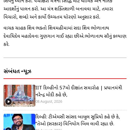
શિવનું ધ્યાન કરો. પંચાક્ષરી મંત્રની સિદ્ધિ માટે ધાર્મિક અને નૈતિક
આદર્શોનું પાલન કરો. આ મંત્ર શક્તિશાળી બનાવવા માટે, તમારા
વિચારો, શબ્દો અને કાર્યો ઉચ્ચતમ ધોરણો અનુસાર કરો.
વાચક ચાહક શિવ ભક્તો શિવમહીમામાં સદા શિવ ભોળાનાથ
દેવાધિદેવ મહાદેવના ગુણગાન ગાઈ રહ્યા છીએ.ભોળાનાથ સૌનું કલ્યાણ
કરે.
સંબંધિત ન્યૂઝ
IIT દિલ્હીનો 57મો દીક્ષાંત સમારોહ | પ્રધાનમંત્રી
નરેન્દ્ર મોદી કહે છે,
08 August, 2026
દિલ્હી: ટીએમસી સાંસદ બાબુલ સુપ્રિયો કહે છે કે,
“તેઓ (સરકાર) વિનિયોગ બિલ લાવી રહ્યા છે.