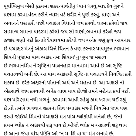
પૂર્વાભિમુખ બેસી હૃદયમાં શંકર-પાર્વતીનું ધ્યાન ધરવું,બાદ દેવ ગુરુને
પ્રણામ કરવા.વંદન કરીને ન્યાસ વડે શરીર ને પૂર્ણ કરવું, પ્રાણ અને
અયાનને ઘસ કરી પછી પંચાક્ષર વિધાનો જપ કરવો. ઘરમાં કરેલો જય
સામાન્ય ગામના પાદરમાં કરેલો જપ સો ગણો,ભવનમાં કરેલો જપ
હજાર ગણો નદી કિનારે દેવાલયમાં કરેલો જપ અનેક ગણું ફળ આપનાર
છે.પંચાક્ષર મંત્રનું એકાગ્ર ચિત્તે ચિંતન કે શ્રવણ કરનાર પાપમુક્ત.ભગવાન
શિવની પૂજામાં પાંચ અક્ષર નમઃ શિવાય‘ નું ખૂબ જ મહત્વ
છે.ભગવાનશિવ ને સૃષ્ટિના પાલનહાર માનવામાં આવે છે.આ સૃષ્ટિ
પંચતત્વથી બની છે. આ પાંચ અક્ષરથી સૃષ્ટિ ના પંચતત્વને નિયંત્રિત કરી
શકાય છે. દરેક અક્ષરનો પોતાનો અર્થ અને મહત્વ છે. આ અક્ષરો નો
એકસાથે જાપ કરવાથી અનેક લાભ થાય છે.જો તમને મહેનત કર્યા પછી
પણ પરિણામ નથી મળતું, કરવામાં આવી રહેલું કામ ખરાબ થઈ રહ્યું
છે,તો તમારે ભગવાન શંકરના શિવ પંચાક્ષર મંત્રનો નિયમિત જાપ પણ
કરવો જોઈએ.શિવનો પંચાક્ષરી મંત્ર પાંચ શ્લોકોથી બનેલો છે, જેનો
પ્રથમ શ્લોક ન અક્ષરથી શરૂ થાય છે,બીજો શ્લોક મ અક્ષરથી શરૂ થાય
છે.આના જેવા પાંચ પંક્તિ ઓ “ન મ: શિ વા ય” મંત્ર બનાવે છે.