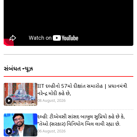
સંબંધિત ન્યૂઝ
IIT દિલ્હીનો 57મો દીક્ષાંત સમારોહ | પ્રધાનમંત્રી
નરેન્દ્ર મોદી કહે છે,
08 August, 2026
દિલ્હી: ટીએમસી સાંસદ બાબુલ સુપ્રિયો કહે છે કે,
“તેઓ (સરકાર) વિનિયોગ બિલ લાવી રહ્યા છે.
06 August, 2026