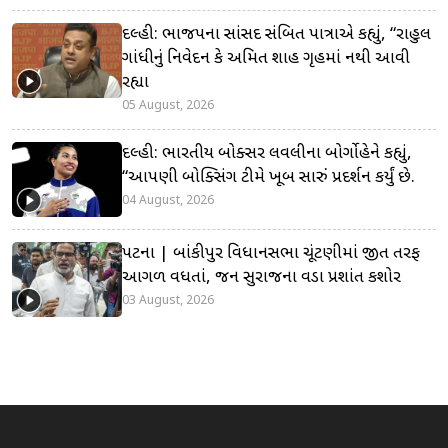
દિલ્હી: ભાજપના સાંસદ સંબિત પાત્રાએ કહ્યું, “રાહુલ
ગાંધીનું નિવેદન કે અમિત શાહ ગૃહમાં નથી આવી
રહ્યા
05 August, 2026
દિલ્હી: ભારતીય બોક્સર લવલીના બોર્ગોહેને કહ્યું,
“આપણી બોક્સિંગ ટીમે ખૂબ સારું પ્રદર્શન કર્યું છે.
04 August, 2026
પટના | બાંકીપુર વિધાનસભા ચૂંટણીમાં જીત તરફ
આગળ વધતાં, જન સુરાજના વડા પ્રશાંત કિશોર
03 August, 2026