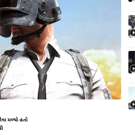
જોવા મળ્યો હતો
થી