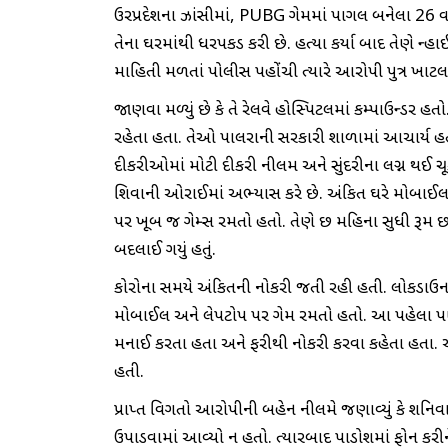
ઉત્તરપ્રદેશના ઝાંસીમાં, PUBG ગેમમાં પાગલ બનેલા 26 વર
તેના ઘરમાંથી ધરપકડ કરી છે. હત્યા કર્યા બાદ તેણે ન્
માહિતી મળતાં પોલીસ પહોંચી ત્યારે આરોપી પુત્ર ખાટલ
જાણવા મળ્યું છે કે તે રેલવે હોસ્પિટલમાં કમ્પાઉન્ડર હત
રહેતા હતા. તેઓ પાલરાની સરકારી શાળામાં આચાર્ય હતા. 
દીકરીઓમાં મોટી દીકરી નીલમ અને સુંદરીના લગ્ન થઈ ચૂ
શિવાની ઓરાઈમાં અભ્યાસ કરે છે. અંકિત ઘરે મોબાઈલ રી
પર ખૂબ જ ગેમ્સ રમતો હતો. તેણે છ મહિના સુધી રૂમ છો
બદલાઈ ગયું હતું.
કોરોના સમયે અંકિતની નોકરી જતી રહી હતી. લોકડાઉન
મોબાઈલ અને લેપટોપ પર ગેમ રમતો હતો. આ પહેલા પણ ત
મનાઈ કરતા હતા અને ફરીથી નોકરી કરવા કહેતા હતા. એવ
હતી.
પ્રાપ્ત વિગતો આરોપીની બહેન નીલમે જણાવ્યું કે શનિવારે
ઉપાડવામાં આવ્યો ન હતો. ત્યારબાદ પાડોશમાં ફોન કરીને 