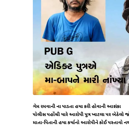
ગેમ રમવાની ના પાડતા હત્યા કરી હોવાની આશંકા
પોલીસ પહોંચી ત્યારે આરોપી પુત્ર ખાટલા પર બેઠેલો 
માતા-પિતાની હત્યા કર્યાનો આરોપીને કોઈ પસ્તાવો ન