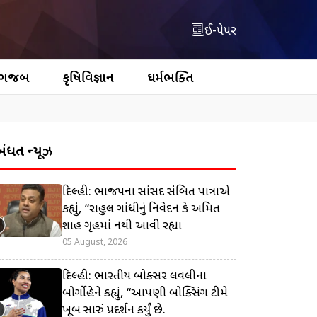
ઈ-પેપર
 ગજબ
કૃષિવિજ્ઞાન
ધર્મભક્તિ
બંધિત ન્યૂઝ
દિલ્હી: ભાજપના સાંસદ સંબિત પાત્રાએ
કહ્યું, “રાહુલ ગાંધીનું નિવેદન કે અમિત
શાહ ગૃહમાં નથી આવી રહ્યા
05 August, 2026
દિલ્હી: ભારતીય બોક્સર લવલીના
બોર્ગોહેને કહ્યું, “આપણી બોક્સિંગ ટીમે
ખૂબ સારું પ્રદર્શન કર્યું છે.