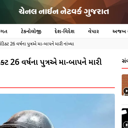
જગત
ટેકનોલોજી
દેશ-વિદેશ
વેપાર
અજબ
િક્ટ 26 વર્ષના પુત્રએ મા-બાપને મારી નાંખ્યા
ક્ટ 26 વર્ષના પુત્રએ મા-બાપને મારી
સં