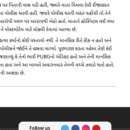
 પર પિતાની લાશ પડી હતી, જ્યારે માતા વિમલા દેવી ઈજાગ્રસ્ત
તા પોલીસ આવી હતી. જ્યારે પોલીસ ઘરની અંદર પહોંચી તો તેને
 કે આરોપી પલંગ પર આરામથી બેઠો હતો. માતાને હોસ્પિટલ લઈ ગયા
ને પોસ્ટમોર્ટમ માટે મોકલી દેવામાં આવ્યા છે.
હત્યા કર્યાનો કોઈ પસ્તાવો નથી. તે માનસિક રીતે ઠીક ન હતો અને
 પોલીસને જોઈને તે હસવા લાગ્યો. પુછપરછ કરતા પહેલા તેણે કંઈ
 નીલમે જણાવ્યું કે તેનો ભાઈ PUBGનો એડિક્ટ હતો અને તેની માનસિક
 પાડતા હતા અને આ બાબતે અવારનવાર તેમની વચ્ચે ઝઘડો થતો હતો.
ાની આશંકા છે.
Follow us