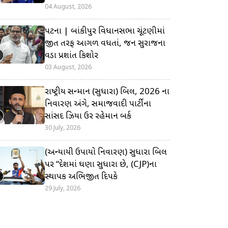
04 August, 2026
પટના | બાંકીપુર વિધાનસભા ચૂંટણીમાં
જીત તરફ આગળ વધતાં, જન સુરાજના
વડા પ્રશાંત કિશોર
03 August, 2026
રાષ્ટ્રીય સન્માન (સુધારા) બિલ, 2026 ના
નિવારણ અંગે, સમાજવાદી પાર્ટીના
સાંસદ ઝિયા ઉર રહેમાન બર્ક
30 July, 2026
(અન્યાયી ઉપાયો નિવારણ) સુધારા બિલ
પર “દેશમાં ઘણા સુધારા છે, (CJP)ના
સ્થાપક અભિજીત દિપકે
29 July, 2026