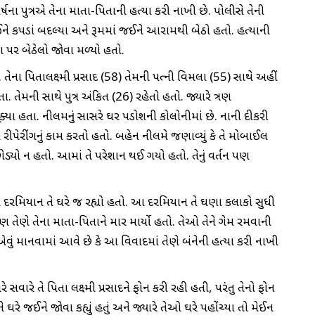
્ષના પુત્રએ તેના માતા-પિતાની હત્યા કરી નાખી છે. પોલીસે તેની
હાઈને કપડાં બદલ્યા અને રૂમમાં જઈને આરામથી બેઠો હતો. હત્યાની
ા પર બેઠેલો જોવા મળ્યો હતો.
ો. તેના પિતાલક્ષ્મી પ્રસાદ (58) તેમની પત્ની વિમલા (55) સાથે અહીં
તેમની સાથે પુત્ર અંકિત (26) રહેતો હતો. જ્યારે ત્રણ
ક્યા હતા. નીલમનું સાસરે ઘર પડોશની કોલોનીમાં છે. નાની દીકરી
પેરીંગનું કામ કરતો હતો. બહેન નીલમે જણાવ્યું કે તે મોબાઈલ
ડ્યો ન હતો. આમાં તે પરેશાન થઈ ગયો હતો. તેનું વર્તન પણ
 દરમિયાન તે ઘરે જ રહ્યો હતો. આ દરમિયાન તે ઘણા કલાકો સુધી
ેણે તેના માતા-પિતાને માર માર્યો હતો. તેઓ તેને ગેમ રમવાની
ું માનવામાં આવે છે કે આ વિવાદમાં તેણે બંનેની હત્યા કરી નાખી
 સવારે તે પિતા લક્ષ્મી પ્રસાદને ફોન કરી રહી હતી, પરંતુ તેનો ફોન
ઘરે જઈને જોવા કહ્યું હતું અને જ્યારે તેઓ ઘરે પહોંચ્યા તો મેઈન