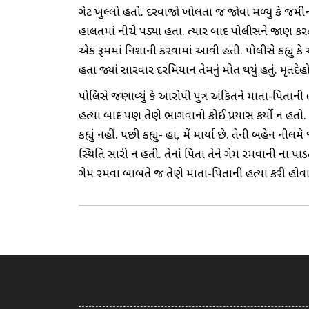
ગેટ ખુલ્લો હતો. દરવાજો ખોલતા જ જોવા મળ્યુ કે જમીન
હાલતમાં નીચે પડ્યા હતા. ત્યાર બાદ પોલીસને જાણ કર
એક રૂમમાં નિશાની કરવામાં આવી હતી. પોલીસે કહ્યું
હતા જ્યાં સારવાર દરમિયાન તેમનું મોત થયું હતું. મૃતદેહો
પોલિસે જણાવ્યું કે આરોપી પુત્ર અંકિતને માતા-પિતાની 
હત્યા બાદ પણ તેણે ભાગવાનો કોઈ પ્રયાસ કર્યો ન હતો.
કહ્યું નહીં. પછી કહ્યું- હા, મેં માર્યા છે. તેની બહેન
સ્થિતિ સારી ન હતી. તેનાં પિતા તેને ગેમ રમવાની ના
ગેમ રમવા બાબતે જ તેણે માતા-પિતાની હત્યા કરી હોવ