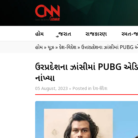
હોમ
ગુજરાત
રાજકારણ
રમત-
હોમ
»
ન્યૂઝ
»
દેશ-વિદેશ
»
ઉત્તરપ્રદેશના ઝાંસીમાં PUBG એડ
ઉત્તરપ્રદેશના ઝાંસીમાં PUBG એડિ
નાંખ્યા
05 August, 2023
Posted in
દેશ-વિદેશ