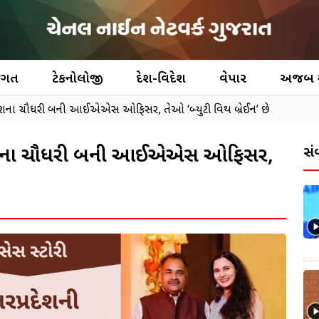
જગત
ટેકનોલોજી
દેશ-વિદેશ
વેપાર
અજબ
ની આશના ચૌધરી બની આઈએએસ ઓફિસર, તેઓ ‘બ્યુટી વિથ બ્રેઈન’ છે
શની આશના ચૌધરી બની આઈએએસ ઓફિસર,
સં