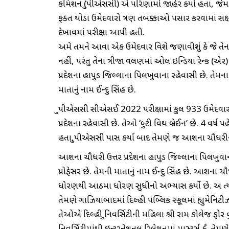
કમિશન (યુપીએસસી) એ પરિણામો જાહેર કર્યા હતા, જેમાં
ફક્ત થોડા ઉમેદવારો ત્રણ તબક્કાઓ પસાર કરવામાં સક્
દેખાવમાં પરીક્ષા આપી હતી.
અમે તમને આવા એક ઉમેદવાર વિશે જણાવીશું કે જે તેના 
નહીં, પરંતુ તેના ત્રીજા વલણમાં ઓલ ઇન્ડિયા રેન્ક (એર)
પ્રદેશના હાપુડ જિલ્લાના પિલખુવાના રહેવાસી છે. તેમના 
માતાનું નામ ઈન્દુ સિંહ છે.
યુપીએસસી સીએસઈ 2022 પરીક્ષામાં કુલ 933 ઉમેદવા
પ્રદેશના રહેવાસી છે. તેઓ ‘બ્યુટી વિથ બ્રેઈન’ છે. 4 વર્ષ 
હતા,યુપીએસસી પાસ કર્યા બાદ તેમણે જ આશના ચૌધરીન
આશના ચૌધરી ઉત્તર પ્રદેશના હાપુડ જિલ્લાના પિલખુવાન
પ્રોફેસર છે. તેમની માતાનું નામ ઈન્દુ સિંહ છે. આશના 
ધોરણથી આઠમા ધોરણ સુધીનો અભ્યાસ કર્યો છે. અ ત્યારબ
તેમણે ગાઝિયાબાદમાં દિલ્હી પબ્લિક સ્કૂલમાં હ્યુમેનિટ
તેઓએ દિલ્હી યુનિવર્સિટીની મહિલા શ્રી રામ કોલેજ ફોર વુ