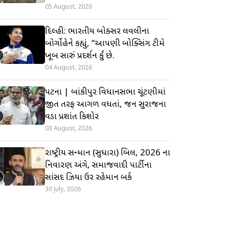
05 August, 2026
દિલ્હી: ભારતીય બોક્સર લવલીના
બોર્ગોહેને કહ્યું, “આપણી બોક્સિંગ ટીમે
ખૂબ સારું પ્રદર્શન કર્યું છે.
04 August, 2026
પટના | બાંકીપુર વિધાનસભા ચૂંટણીમાં
જીત તરફ આગળ વધતાં, જન સુરાજના
વડા પ્રશાંત કિશોર
03 August, 2026
રાષ્ટ્રીય સન્માન (સુધારા) બિલ, 2026 ના
નિવારણ અંગે, સમાજવાદી પાર્ટીના
સાંસદ ઝિયા ઉર રહેમાન બર્ક
30 July, 2026