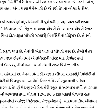
 કુલ 14,624 ઉમેદવારોએ પ્રિલીમ્સ પરીક્ષા પાસ કરી હતી. જો કે,
ષમ હતા. એવા ઘણા ઉમેદવારો છે જેમણે તેમના બીજા કે ત્રીજા
બે આકર્ષણોમાં યુપીએસસીની પૂર્વ પરીક્ષા પણ પાસ કરી શક્યા
 116 પ્રાપ્ત કરી. તેનું નામ અશ્ના ચૌધરી છે. આશના ચૌધરી ઉત્તર
પિતા ડૉ.અજીત ચૌધરી સરકારી યુનિવર્સિટીમાં પ્રોફેસર છે. તેમની
રો સફળ થયા છે. તેમાંથી એક આશના ચૌધરી પણ છે. તેઓ ઉત્તર
પહેલા જોશ ટોક્સે તેમને એનાલિસ્ટની પોસ્ટ માટે રિજેક્ટ કર્યા
ો ઈન્ટરવ્યુ લીધો હતો. ચાલો તેમની સફર વિશે જાણીએ.
ા રહેવાસી છે. તેમના પિતા ડૉ.અજીત ચૌધરી સરકારી યુનિવર્સિટીમાં
ચૌધરીએ પિલખુવામાં આવેલી સિન્ટ ઝેવિયર્સ સ્કૂલમાંથી પહેલા
ાદ તેમણે ઉદયપુરની સેન્ટ મેરી સ્કૂલમાં અભ્યાસ કર્યો. ત્યારબાદ
ીઝનો અભ્યાસ કર્યો. ધોરણ 12માં 96.5 ટકા માર્ક્સ મેળવ્યા હતા.
મનમાંથી અંગ્રેજી લિટ્રેચરમાં ગ્રેજ્યુએશન કર્યુ. બાદમાં સાઉથ એશિયન