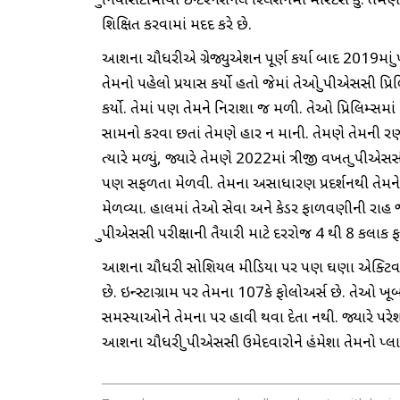
યુનિવર્સિટીમાંથી ઇન્ટરનેશનલ રિલેશનમાં માસ્ટર્સ કર્
શિક્ષિત કરવામાં મદદ કરે છે.
આશના ચૌધરીએ ગ્રેજ્યુએશન પૂર્ણ કર્યા બાદ 2019માં ય
તેમનો પહેલો પ્રયાસ કર્યો હતો જેમાં તેઓ યુપીએસસી પ
કર્યો. તેમાં પણ તેમને નિરાશા જ મળી. તેઓ પ્રિલિમ્
સામનો કરવા છતાં તેમણે હાર ન માની. તેમણે તેમની રણનીત
ત્યારે મળ્યું, જ્યારે તેમણે 2022માં ત્રીજી વખત યુપી
પણ સફળતા મેળવી. તેમના અસાધારણ પ્રદર્શનથી તેમને 
મેળવ્યા. હાલમાં તેઓ સેવા અને કેડર ફાળવણીની રાહ 
યુપીએસસી પરીક્ષાની તૈયારી માટે દરરોજ 4 થી 8 કલાક
આશના ચૌધરી સોશિયલ મીડિયા પર પણ ઘણા એક્ટિવ છે 
છે. ઇન્સ્ટાગ્રામ પર તેમના 107કે ફોલોઅર્સ છે. તે
સમસ્યાઓને તેમના પર હાવી થવા દેતા નથી. જ્યારે પરેશા
આશના ચૌધરી યુપીએસસી ઉમેદવારોને હંમેશા તેમનો પ્લ