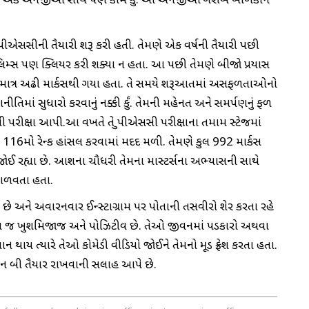
યું. તેમણે એક એનજીઓ સાથે પણ કામ કર્યું. આ એનજીઓ ગરીબ બાળકોને
ુપીએસસીની તૈયારી શરૂ કરી હતી. તેમણે એક વર્ષની તૈયારી પછી
્રિલિમ્સ પણ ક્લિયર કરી શક્યા ન હતા. આ પછી તેમણે બીજો પ્રયાસ
સમાં માત્ર અઢી માર્કસથી ગયા હતા. તે સમયે શરૂઆતમાં અસફળતાઓનો
િમાં સુધારો કરવાનું નક્કી કર્યું. તેમની મહેનત અને સમર્પણનું ફળ
એસસી પરીક્ષા આપી.આ વખતે તે યુપીએસસી પરીક્ષાના તમામ સ્ટેજમાં
116મો રેન્ક હાંસલ કરવામાં મદદ મળી. તેમણે કુલ 992 માર્કસ
જોઈ રહ્યા છે. આશના ચૌધરી તેમના માસ્ટર્સના અભ્યાસની સાથે
 ફાળવતા હતા.
અને અવારનવાર ઈન્સ્ટાગ્રામ પર પોતાની તસવીરો શેર કરતા રહે
ઓ ખૂબ જ ખુશમિજાજ અને પોઝિટીવ છે. તેઓ જીવનમાં પડકારો અથવા
ન થાય ત્યારે તેઓ કોમેડી વીડિયો જોઈને તેમનો મૂડ ફ્રેશ કરતા હતા.
ાન બી તૈયાર રાખવાની સલાહ આપે છે.