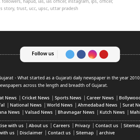
,
followers
,
hapud
,
ias
,
ias officer
,
instagram
,
ips
,
officer
,
s story
,
trust
,
ucc
,
upsc
,
uttar pradesh
Follow us
jarat - What started as a Gujarati daily newspaper in the year 201
newspapers across the length and breadth of Gujarat.
at News
Cricket News
Sports News
Career News
Bollywoo
fal
National News
World News
Ahmedabad News
Surat N
ana News
Valsad News
Bhavnagar News
Kutch News
Mah
ise with us
About us
Careers
Privacy
Contact us
Sitema
with us
Disclaimer
Contact us
Sitemap
archive