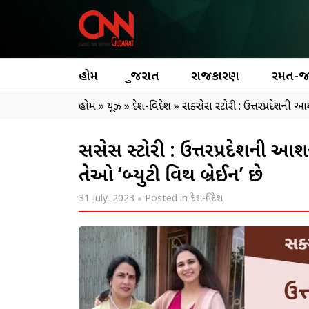
હોમ
ગુજરાત
રાજકારણ
રમત-
હોમ
»
ન્યૂઝ
»
દેશ-વિદેશ
»
સક્સેસ સ્ટોરી : ઉત્તરપ્રદેશ
સક્સેસ સ્ટોરી : ઉત્તરપ્રદે
તેઓ ‘બ્યુટી વિથ બ્રેઈન’ છે
31 July, 2023
Posted in
દેશ-વિદેશ