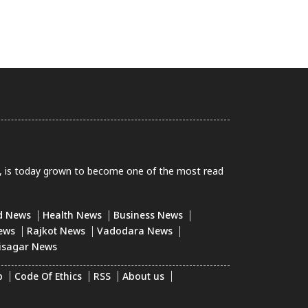
0, is today grown to become one of the most read
d News
Health News
Business News
ews
Rajkot News
Vadodara News
isagar News
p
Code Of Ethics
RSS
About us