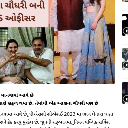
 માનવામાં આવે છે
દવારો સફળ થયા છે. તેમાંથી એક આશના ચૌધરી પણ છે
માનવામાં આવે છે. યુપીએસસી સીએસઈ 2023 માં ભાગ લેનારા ઘણા
સને ક્રેક કરવું મુશ્કેલ છે. જૂનની શરૂઆતમાં, યુનિયન પબ્લિક સર્વિસ