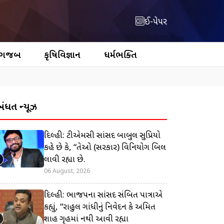
ઈ-પેપર
 ગજબ
કૃષિવિજ્ઞાન
ધર્મભક્તિ
બંધિત ન્યૂઝ
દિલ્હી: ટીએમસી સાંસદ બાબુલ સુપ્રિયો
કહે છે કે, “તેઓ (સરકાર) વિનિયોગ બિલ
લાવી રહ્યા છે.
06 August, 2026
દિલ્હી: ભાજપના સાંસદ સંબિત પાત્રાએ
કહ્યું, “રાહુલ ગાંધીનું નિવેદન કે અમિત
શાહ ગૃહમાં નથી આવી રહ્યા