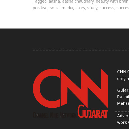
Tagged:
aasna
,
aasna chaudhary
,
beauty with brain
positive
,
social media
,
story
,
study
,
success
,
succes
CNN Gu
daily 
Gujar
Rashi
Mehs
Advert
work 