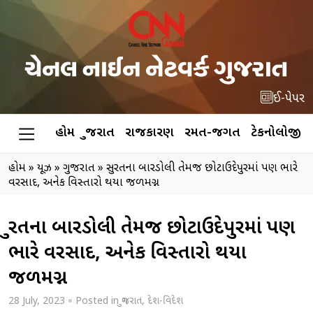
ઈ-પેપર
હોમ
ગુજરાત
રાજકારણ
રમત-જગત
ટેકનોલોજી
હોમ
»
ન્યૂઝ
»
ગુજરાત
»
સુરતના બારડોલી તેમજ છોટાઉદેપુરમાં પણ ભારે
વરસાદ, અનેક વિસ્તારો થયા જળમગ્ન
સુરતના બારડોલી તેમજ છોટાઉદેપુરમાં પણ
ભારે વરસાદ, અનેક વિસ્તારો થયા
જળમગ્ન
28 July, 2023
Posted in
ગુજરાત
,
દેશ-વિદેશ