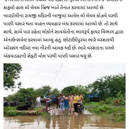
જળસ્તરમાં સતત વધારો થઈ રહ્યો છે. ફાયર વિભાગ તેમજ પોલીસનો
કાફલો હાલ લો લેવલ બ્રિજ ખાતે તૈનાત કરવામાં આવ્યો છે.
બારડોલીના રામજી મંદિરની બાજુમાં આવેલ લો લેવલ કોઝવે પરથી
પાણી પસાર થતા વાહન વ્યવહાર બંધ કરવામાં આવ્યો છે. તો સાથે
સાથે, સામે પાર રહેતા લોકોને સાવચેતીના ભાગરૂપે ફાયર વિભાગ દ્વારા
એનાઉન્સમેન્ટ કરવામાં આવ્યું હતું. છોટાઉદેપુરમાં ભારે વરસાદથી
ઓરસંગ નદીમાં નવા નીરની આવક થઈ છે. ભારે વરસાદના પગલે
એક્વાડક્ટની સેફ્ટી વોલ પરથી પાણી પસાર થયું છે.