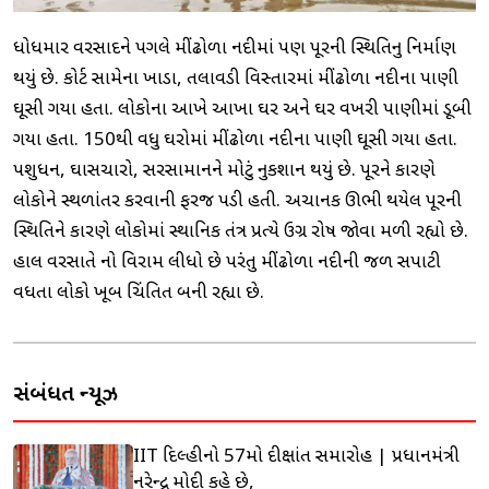
ધોધમાર વરસાદને પગલે મીંઢોળા નદીમાં પણ પૂરની સ્થિતિનુ નિર્માણ
થયું છે. કોર્ટ સામેના ખાડા, તલાવડી વિસ્તારમાં મીંઢોળા નદીના પાણી
ઘૂસી ગયા હતા. લોકોના આખે આખા ઘર અને ઘર વખરી પાણીમાં ડૂબી
ગયા હતા. 150થી વધુ ઘરોમાં મીંઢોળા નદીના પાણી ઘૂસી ગયા હતા.
પશુધન, ઘાસચારો, સરસામાનને મોટું નુકશાન થયું છે. પૂરને કારણે
લોકોને સ્થળાંતર કરવાની ફરજ પડી હતી. અચાનક ઊભી થયેલ પૂરની
સ્થિતિને કારણે લોકોમાં સ્થાનિક તંત્ર પ્રત્યે ઉગ્ર રોષ જોવા મળી રહ્યો છે.
હાલ વરસાતે નો વિરામ લીધો છે પરંતુ મીંઢોળા નદીની જળ સપાટી
વધતા લોકો ખૂબ ચિંતિત બની રહ્યા છે.
સંબંધિત ન્યૂઝ
IIT દિલ્હીનો 57મો દીક્ષાંત સમારોહ | પ્રધાનમંત્રી
નરેન્દ્ર મોદી કહે છે,