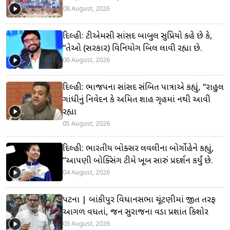
08 August, 2026
દિલ્હી: ટીએમસી સાંસદ બાબુલ સુપ્રિયો કહે છે કે,
“તેઓ (સરકાર) વિનિયોગ બિલ લાવી રહ્યા છે.
06 August, 2026
દિલ્હી: ભાજપના સાંસદ સંબિત પાત્રાએ કહ્યું, “રાહુલ
ગાંધીનું નિવેદન કે અમિત શાહ ગૃહમાં નથી આવી
રહ્યા
05 August, 2026
દિલ્હી: ભારતીય બોક્સર લવલીના બોર્ગોહેને કહ્યું,
“આપણી બોક્સિંગ ટીમે ખૂબ સારું પ્રદર્શન કર્યું છે.
04 August, 2026
પટના | બાંકીપુર વિધાનસભા ચૂંટણીમાં જીત તરફ
આગળ વધતાં, જન સુરાજના વડા પ્રશાંત કિશોર
03 August, 2026