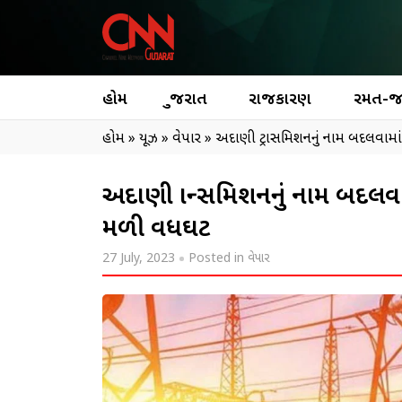
હોમ
ગુજરાત
રાજકારણ
રમત-
હોમ
»
ન્યૂઝ
»
વેપાર
»
અદાણી ટ્રાન્સમિશનનું નામ બદલવામા
અદાણી ટ્રાન્સમિશનનું નામ બદલવા
મળી વધઘટ
27 July, 2023
Posted in
વેપાર