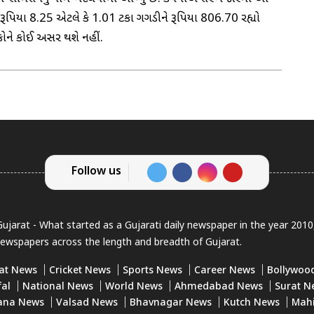
 રૂપિયા 8.25 એટલે કે 1.01 ટકા ગગડીને રૂપિયા 806.70 રહ્યો
રકોને કોઈ અસર થશે નહીં.
Follow us
jarat - What started as a Gujarati daily newspaper in the year 201
newspapers across the length and breadth of Gujarat.
at News
Cricket News
Sports News
Career News
Bollywoo
fal
National News
World News
Ahmedabad News
Surat N
ana News
Valsad News
Bhavnagar News
Kutch News
Mah