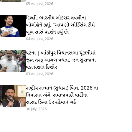
05 August, 2026
દિલ્હી: ભારતીય બોક્સર લવલીના
બોર્ગોહેને કહ્યું, “આપણી બોક્સિંગ ટીમે
ખૂબ સારું પ્રદર્શન કર્યું છે.
04 August, 2026
પટના | બાંકીપુર વિધાનસભા ચૂંટણીમાં
જીત તરફ આગળ વધતાં, જન સુરાજના
વડા પ્રશાંત કિશોર
03 August, 2026
રાષ્ટ્રીય સન્માન (સુધારા) બિલ, 2026 ના
નિવારણ અંગે, સમાજવાદી પાર્ટીના
સાંસદ ઝિયા ઉર રહેમાન બર્ક
30 July, 2026