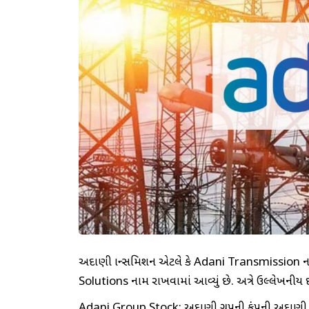
અદાણી ટ્રાન્સમિશન એટલે કે Adani Transmission 
Solutions નામ રાખવામાં આવ્યું છે. અત્રે ઉલ્લેખનીય
Adani Group Stock: અદાણી ગ્રુપની કંપની અદાણી ટ્