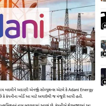
નામ બદલીને અદાણી એનર્જી સોલ્યુશન્સ એટલે કે Adani Energy
 છે કે કંપનીના બોર્ડે આ માટે અગાઉથી જ મંજૂરી આપી હતી.
રાન્સમિશનનું નામ બદલવામાં આવ્યું છે. કંપનીએ શેરબજારમાં આ