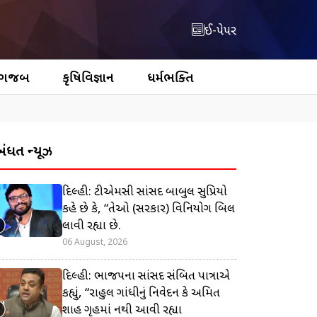
ઈ-પેપર
 ગજબ
કૃષિવિજ્ઞાન
ધર્મભક્તિ
બંધિત ન્યૂઝ
દિલ્હી: ટીએમસી સાંસદ બાબુલ સુપ્રિયો
કહે છે કે, “તેઓ (સરકાર) વિનિયોગ બિલ
લાવી રહ્યા છે.
06 August, 2026
દિલ્હી: ભાજપના સાંસદ સંબિત પાત્રાએ
કહ્યું, “રાહુલ ગાંધીનું નિવેદન કે અમિત
શાહ ગૃહમાં નથી આવી રહ્યા