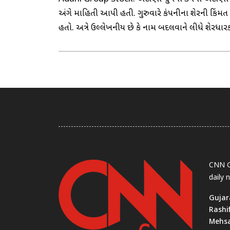
અંગે માહિતી આપી હતી. ગુરુવારે કંપનીના શેરની કિંમત
હતો. અત્રે ઉલ્લેખનીય છે કે નામ બદલવાને લીધે શેરધા
CNN Gu
daily 
Gujar
Rashi
Mehs