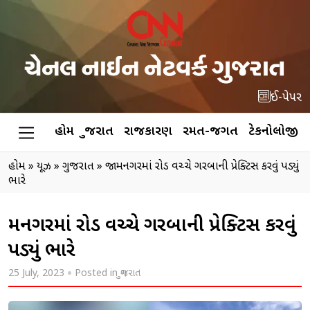
ઈ-પેપર
હોમ
ગુજરાત
રાજકારણ
રમત-જગત
ટેકનોલોજી
હોમ
»
ન્યૂઝ
»
ગુજરાત
»
જામનગરમાં રોડ વચ્ચે ગરબાની પ્રેક્ટિસ કરવું પડ્યું
ભારે
જામનગરમાં રોડ વચ્ચે ગરબાની પ્રેક્ટિસ કરવું
પડ્યું ભારે
25 July, 2023
Posted in
ગુજરાત