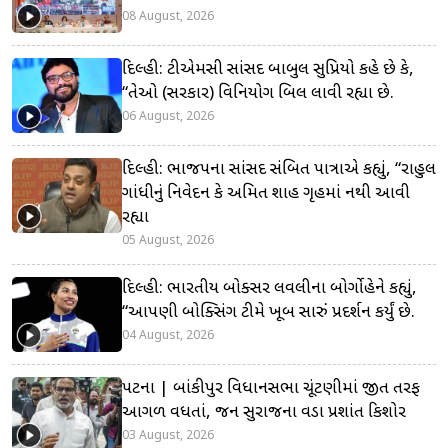
08 August, 2026
દિલ્હી: ટીએમસી સાંસદ બાબુલ સુપ્રિયો કહે છે કે,
“તેઓ (સરકાર) વિનિયોગ બિલ લાવી રહ્યા છે.
06 August, 2026
દિલ્હી: ભાજપના સાંસદ સંબિત પાત્રાએ કહ્યું, “રાહુલ
ગાંધીનું નિવેદન કે અમિત શાહ ગૃહમાં નથી આવી
રહ્યા
05 August, 2026
દિલ્હી: ભારતીય બોક્સર લવલીના બોર્ગોહેને કહ્યું,
“આપણી બોક્સિંગ ટીમે ખૂબ સારું પ્રદર્શન કર્યું છે.
04 August, 2026
પટના | બાંકીપુર વિધાનસભા ચૂંટણીમાં જીત તરફ
આગળ વધતાં, જન સુરાજના વડા પ્રશાંત કિશોર
03 August, 2026