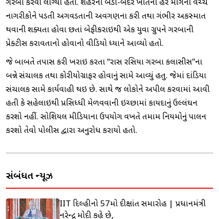
ગરબા કરવા લાગ્યા હતા. શહેરના બેડી-બંદર ખાતેના જાહેર માર્ગની વચ્ચે
નાગરીકોને પડતી અગવડતાની અવગણના કરી તથા ગંભીર અકસ્માત
થવાની શક્યતા હોવા છતાં બેફીકરાઇથી એક યુવા ગ્રુપને ગરબાની
પ્રેક્ટીસ કરાવતાનો હોવાનો વીડિયો ધ્યાને આવ્યો હતો.
જે બાબતે તપાસ કરી ખરાઇ કરતા “રાસ રસિયા ગરબા કલાસીસ”ના
બન્ને સંચાલક તથા કોરીયોગ્રાફર હોવાનું સામે આવ્યું હતુ. જેમાં દાંડિયા
સંચાલક સામે કાર્યવાહી થઇ છે. સાથે જ લોકોને અપીલ કરવામાં આવી
હતી કે સહેલાઇથી પ્રસિધ્ધી મેળવવાની ઇચ્છામાં કાયદાનું ઉલ્લંઘન
કરશો નહીં. સોશિયલ મીડિયાના ઉપયોગ વખતે તમામ નિયમોનું પાલન
કરશો તેવો પોલીસ દ્વારા અનુરોધ કરાયો હતો.
સંબંધિત ન્યૂઝ
IIT દિલ્હીનો 57મો દીક્ષાંત સમારોહ | પ્રધાનમંત્રી
નરેન્દ્ર મોદી કહે છે,