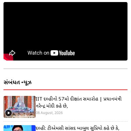
સંબંધિત ન્યૂઝ
IIT દિલ્હીનો 57મો દીક્ષાંત સમારોહ | પ્રધાનમંત્રી
નરેન્દ્ર મોદી કહે છે,
08 August, 2026
દિલ્હી: ટીએમસી સાંસદ બાબુલ સુપ્રિયો કહે છે કે,