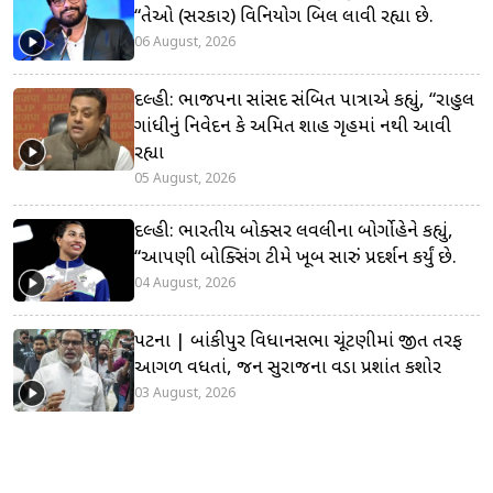
“તેઓ (સરકાર) વિનિયોગ બિલ લાવી રહ્યા છે.
06 August, 2026
દિલ્હી: ભાજપના સાંસદ સંબિત પાત્રાએ કહ્યું, “રાહુલ
ગાંધીનું નિવેદન કે અમિત શાહ ગૃહમાં નથી આવી
રહ્યા
05 August, 2026
દિલ્હી: ભારતીય બોક્સર લવલીના બોર્ગોહેને કહ્યું,
“આપણી બોક્સિંગ ટીમે ખૂબ સારું પ્રદર્શન કર્યું છે.
04 August, 2026
પટના | બાંકીપુર વિધાનસભા ચૂંટણીમાં જીત તરફ
આગળ વધતાં, જન સુરાજના વડા પ્રશાંત કિશોર
03 August, 2026