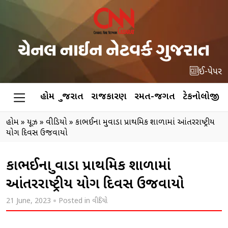
ઈ-પેપર
હોમ
ગુજરાત
રાજકારણ
રમત-જગત
ટેકનોલોજી
હોમ
»
ન્યૂઝ
»
વીડિયો
»
કાભઈના મુવાડા પ્રાથમિક શાળામાં આંતરરાષ્ટ્રીય
યોગ દિવસ ઉજવાયો
કાભઈના મુવાડા પ્રાથમિક શાળામાં
આંતરરાષ્ટ્રીય યોગ દિવસ ઉજવાયો
21 June, 2023
Posted in
વીડિયો