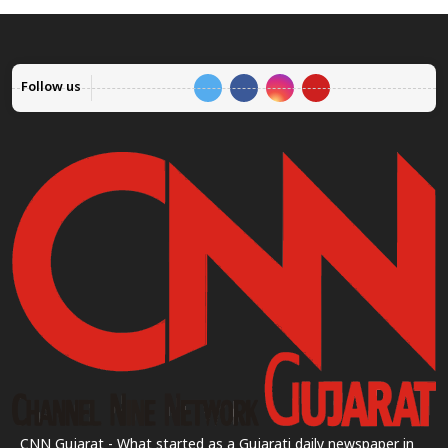
Follow us
CNN Gujarat - What started as a Gujarati daily newspaper in