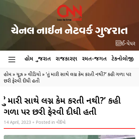
ઈ-પેપર
હોમ
ગુજરાત
રાજકારણ
રમત-જગત
ટેકનોલોજી
હોમ
»
ન્યૂઝ
»
વીડિયો
»
‘તું મારી સાથે લગ્ન કેમ કરતી નથી?’ કહી ગળા પર
છરી ફેરવી દીધી હતી
‘તું મારી સાથે લગ્ન કેમ કરતી નથી?’ કહી
ગળા પર છરી ફેરવી દીધી હતી
14 April, 2023
Posted in
વીડિયો