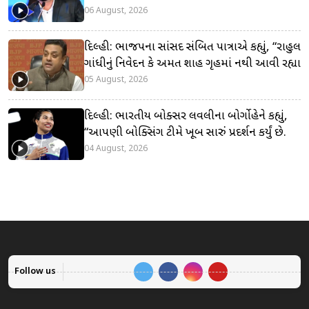
06 August, 2026
દિલ્હી: ભાજપના સાંસદ સંબિત પાત્રાએ કહ્યું, “રાહુલ
ગાંધીનું નિવેદન કે અમિત શાહ ગૃહમાં નથી આવી રહ્યા
05 August, 2026
દિલ્હી: ભારતીય બોક્સર લવલીના બોર્ગોહેને કહ્યું,
“આપણી બોક્સિંગ ટીમે ખૂબ સારું પ્રદર્શન કર્યું છે.
04 August, 2026
Follow us