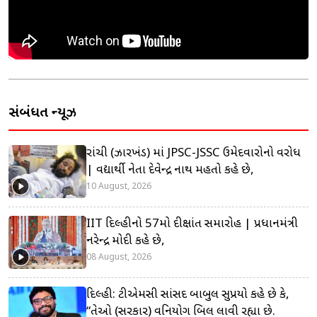
સંબંધિત ન્યૂઝ
રાંચી (ઝારખંડ) માં JPSC-JSSC ઉમેદવારોનો વિરોધ
| વિદ્યાર્થી નેતા દેવેન્દ્ર નાથ મહતો કહે છે,
10 August, 2026
IIT દિલ્હીનો 57મો દીક્ષાંત સમારોહ | પ્રધાનમંત્રી
નરેન્દ્ર મોદી કહે છે,
08 August, 2026
દિલ્હી: ટીએમસી સાંસદ બાબુલ સુપ્રિયો કહે છે કે,
“તેઓ (સરકાર) વિનિયોગ બિલ લાવી રહ્યા છે.