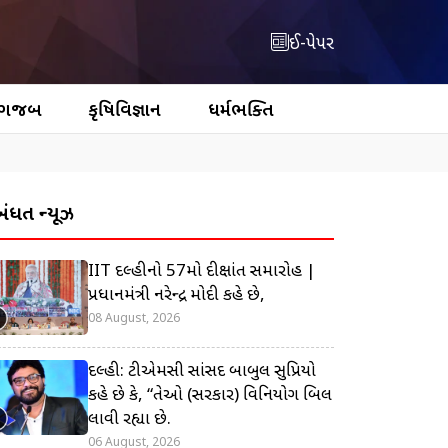
ઈ-પેપર
 ગજબ
કૃષિવિજ્ઞાન
ધર્મભક્તિ
બંધિત ન્યૂઝ
IIT દિલ્હીનો 57મો દીક્ષાંત સમારોહ |
પ્રધાનમંત્રી નરેન્દ્ર મોદી કહે છે,
08 August, 2026
દિલ્હી: ટીએમસી સાંસદ બાબુલ સુપ્રિયો
કહે છે કે, “તેઓ (સરકાર) વિનિયોગ બિલ
લાવી રહ્યા છે.
06 August, 2026