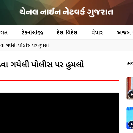
જગત
ટેકનોલોજી
દેશ-વિદેશ
વેપાર
અજબ
ડવા ગયેલી પોલીસ પર હુમલો
ડવા ગયેલી પોલીસ પર હુમલો
સં