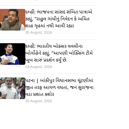
દિલ્હી: ભાજપના સાંસદ સંબિત પાત્રાએ
કહ્યું, “રાહુલ ગાંધીનું નિવેદન કે અમિત
શાહ ગૃહમાં નથી આવી રહ્યા
05 August, 2026
દિલ્હી: ભારતીય બોક્સર લવલીના
બોર્ગોહેને કહ્યું, “આપણી બોક્સિંગ ટીમે
ખૂબ સારું પ્રદર્શન કર્યું છે.
04 August, 2026
પટના | બાંકીપુર વિધાનસભા ચૂંટણીમાં
જીત તરફ આગળ વધતાં, જન સુરાજના
વડા પ્રશાંત કિશોર
03 August, 2026