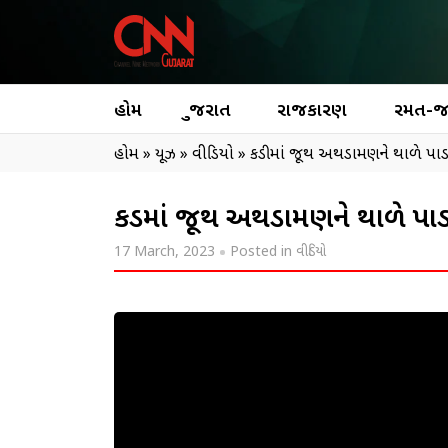
હોમ
ગુજરાત
રાજકારણ
રમત-
હોમ
»
ન્યૂઝ
»
વીડિયો
»
કડીમાં જૂથ અથડામણને થાળે પા
કડીમાં જૂથ અથડામણને થાળે પા
17 March, 2023
Posted in
વીડિયો