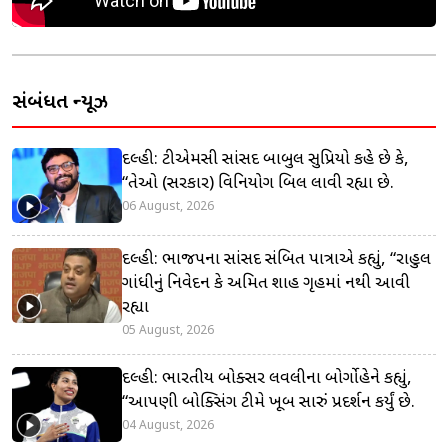
સંબંધિત ન્યૂઝ
દિલ્હી: ટીએમસી સાંસદ બાબુલ સુપ્રિયો કહે છે કે,
“તેઓ (સરકાર) વિનિયોગ બિલ લાવી રહ્યા છે.
06 August, 2026
દિલ્હી: ભાજપના સાંસદ સંબિત પાત્રાએ કહ્યું, “રાહુલ
ગાંધીનું નિવેદન કે અમિત શાહ ગૃહમાં નથી આવી
રહ્યા
05 August, 2026
દિલ્હી: ભારતીય બોક્સર લવલીના બોર્ગોહેને કહ્યું,
“આપણી બોક્સિંગ ટીમે ખૂબ સારું પ્રદર્શન કર્યું છે.
04 August, 2026