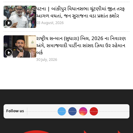
પટના | બાંકીપુર વિધાનસભા ચૂંટણીમાં જીત તરફ
આગળ વધતાં, જન સુરાજના વડા પ્રશાંત કિશોર
03 August, 2026
રાષ્ટ્રીય સન્માન (સુધારા) બિલ, 2026 ના નિવારણ
અંગે, સમાજવાદી પાર્ટીના સાંસદ ઝિયા ઉર રહેમાન
બર્ક
30 July, 2026
Follow us