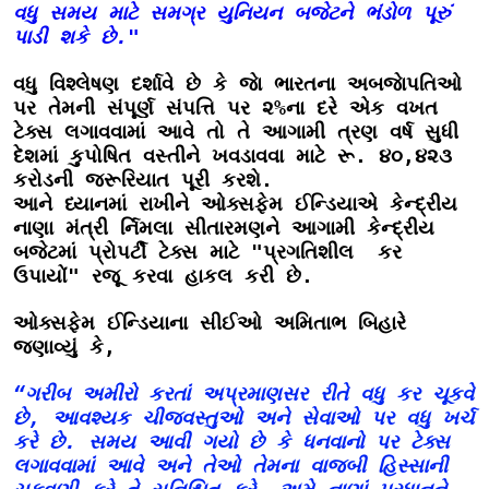
વધુ સમય માટે સમગ્ર યુનિયન બજેટને ભંડોળ પૂરું 
પાડી શકે છે."
વધુ વિશ્લેષણ દર્શાવે છે કે જાે ભારતના અબજાેપતિઓ 
પર તેમની સંપૂર્ણ સંપત્તિ પર ૨%ના દરે એક વખત 
ટેક્સ લગાવવામાં આવે તો તે આગામી ત્રણ વર્ષ સુધી 
દેશમાં કુપોષિત વસ્તીને ખવડાવવા માટે રૂ. ૪૦,૪૨૩ 
કરોડની જરૂરિયાત પૂરી કરશે.
આને ધ્યાનમાં રાખીને ઓક્સફેમ ઈન્ડિયાએ કેન્દ્રીય 
નાણા મંત્રી ર્નિમલા સીતારમણને આગામી કેન્દ્રીય 
બજેટમાં પ્રોપર્ટી ટેક્સ માટે "પ્રગતિશીલ  કર 
ઉપાયોં" રજૂ કરવા હાકલ કરી છે.
ઓક્સફેમ ઈન્ડિયાના સીઈઓ અમિતાભ બિહારે
જણાવ્યું કે,
“ગરીબ અમીરો કરતાં અપ્રમાણસર રીતે વધુ કર ચૂકવે 
છે, આવશ્યક ચીજવસ્તુઓ અને સેવાઓ પર વધુ ખર્ચ 
કરે છે. સમય આવી ગયો છે કે ધનવાનો પર ટેક્સ 
લગાવવામાં આવે અને તેઓ તેમના વાજબી હિસ્સાની 