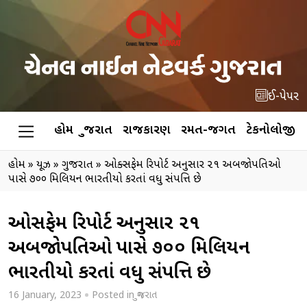
ઈ-પેપર
હોમ
ગુજરાત
રાજકારણ
રમત-જગત
ટેકનોલોજી
હોમ
»
ન્યૂઝ
»
ગુજરાત
»
ઓક્સફેમ રિપોર્ટ અનુસાર ૨૧ અબજાેપતિઓ
પાસે ૭૦૦ મિલિયન ભારતીયો કરતાં વધુ સંપત્તિ છે
ઓક્સફેમ રિપોર્ટ અનુસાર ૨૧
અબજાેપતિઓ પાસે ૭૦૦ મિલિયન
ભારતીયો કરતાં વધુ સંપત્તિ છે
16 January, 2023
Posted in
ગુજરાત