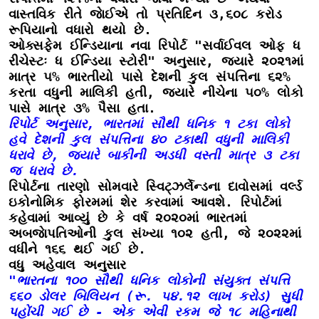
વાસ્તવિક રીતે જાેઈએ તો પ્રતિદિન ૩,૬૦૮ કરોડ 
રૂપિયાનો વધારો થયો છે.
ઓક્સફેમ ઈન્ડિયાના નવા રિપોર્ટ "સર્વાઈવલ ઓફ ધ 
રીચેસ્ટઃ ધ ઈન્ડિયા સ્ટોરી" અનુસાર, જ્યારે ૨૦૨૧માં 
માત્ર ૫% ભારતીયો પાસે દેશની કુલ સંપત્તિના ૬૨% 
કરતા વધુની માલિકી હતી, જ્યારે નીચેના ૫૦% લોકો 
પાસે માત્ર ૩% પૈસા હતા.
રિપોર્ટ અનુસાર, ભારતમાં સૌથી ધનિક ૧ ટકા લોકો 
હવે દેશની કુલ સંપત્તિના ૪૦ ટકાથી વધુની માલિકી 
ધરાવે છે, જ્યારે બાકીની અડધી વસ્તી માત્ર ૩ ટકા 
જ ધરાવે છે.
રિપોર્ટના તારણો સોમવારે સ્વિટ્‌ઝર્લેન્ડના દાવોસમાં વર્લ્ડ 
ઇકોનોમિક ફોરમમાં શેર કરવામાં આવશે. રિપોર્ટમાં 
કહેવામાં આવ્યું છે કે વર્ષ ૨૦૨૦માં ભારતમાં 
અબજાેપતિઓની કુલ સંખ્યા ૧૦૨ હતી, જે ૨૦૨૨માં 
વધીને ૧૬૬ થઈ ગઈ છે.
વધુ અહેવાલ અનુસાર
"ભારતના ૧૦૦ સૌથી ધનિક લોકોની સંયુક્ત સંપત્તિ 
૬૬૦ ડોલર બિલિયન (રૂ. ૫૪.૧૨ લાખ કરોડ) સુધી 
પહોંચી ગઈ છે - એક એવી રકમ જે ૧૮ મહિનાથી 