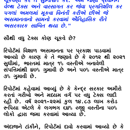
ચૂકવણી કરે તે સુનિશ્ચિત કરે. અમે નાણાં પ્રધાનને 
વેલ્થ ટેક્સ અને વારસાગત કર જેવા પ્રગતિશીલ કર 
પગલાં અમલમાં મૂકવા વિનંતી કરીએ છીએ જે 
અસમાનતાનો સામનો કરવામાં ઐતિહાસિક રીતે 
અસરકારક સાબિત થયા છે."
સૌથી વધુ ટેક્સ કોણ ચૂકવે છે?
રિપોર્ટમાં વિશાળ અસમાનતા પર પ્રકાશ પાડવામાં 
આવ્યો છે કારણ કે તે જણાવે છે કે ૨૦૧૨ થી ૨૦૨૧ 
સુધીમાં, ભારતમાં માત્ર ૧% વસ્તીએ બનાવેલી 
સંપત્તિમાંથી ૪૦% ગુમાવી છે અને ૫૦% વસ્તીએ માત્ર 
૩% ગુમાવી છે.

રિપોર્ટમાં કહેવામાં આવ્યું છે કે કેન્દ્ર સરકાર અમીરો 
કરતાં ગરીબો અને મધ્યમ વર્ગ પર વધુ ટેક્સ લાદી 
રહી છે. વર્ષ ૨૦૨૧-૨૨માં કુલ ૧૪.૮૩ લાખ કરોડ 
રૂપિયા એટલે કે લગભગ ૬૪% ય્જી્‌ વસ્તીના ૫૦% 
લોકો દ્વારા જમા કરવામાં આવ્યા છે.

અંદાજને ટાંકીને, રિપોર્ટમાં દાવો કરવામાં આવ્યો છે કે 