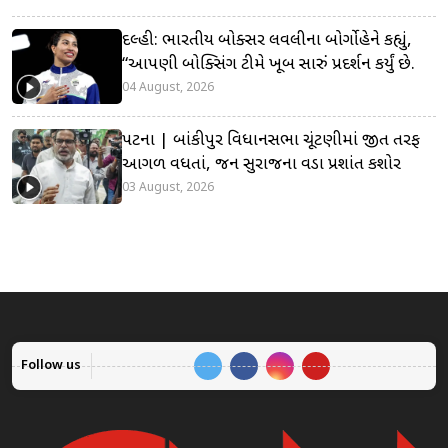
દિલ્હી: ભારતીય બોક્સર લવલીના બોર્ગોહેને કહ્યું,
“આપણી બોક્સિંગ ટીમે ખૂબ સારું પ્રદર્શન કર્યું છે.
04 August, 2026
પટના | બાંકીપુર વિધાનસભા ચૂંટણીમાં જીત તરફ
આગળ વધતાં, જન સુરાજના વડા પ્રશાંત કિશોર
03 August, 2026
Follow us