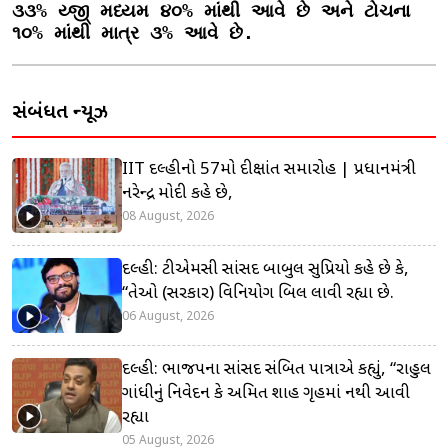
૩૩% ય્જી્‌ મધ્યમ ૪૦% માંથી આવે છે અને ટોચના 
૧૦% માંથી માત્ર ૩% આવે છે.
સંબંધિત ન્યૂઝ
IIT દિલ્હીનો 57મો દીક્ષાંત સમારોહ | પ્રધાનમંત્રી
નરેન્દ્ર મોદી કહે છે,
08 August, 2026
દિલ્હી: ટીએમસી સાંસદ બાબુલ સુપ્રિયો કહે છે કે,
“તેઓ (સરકાર) વિનિયોગ બિલ લાવી રહ્યા છે.
06 August, 2026
દિલ્હી: ભાજપના સાંસદ સંબિત પાત્રાએ કહ્યું, “રાહુલ
ગાંધીનું નિવેદન કે અમિત શાહ ગૃહમાં નથી આવી
રહ્યા
05 August, 2026