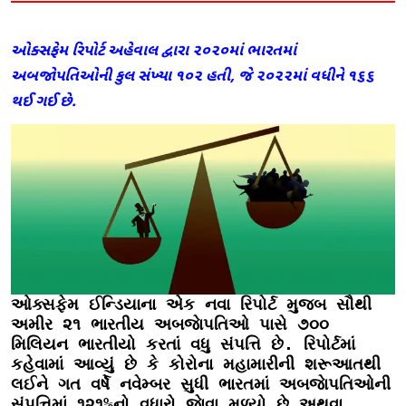
ઓક્સફેમ રિપોર્ટ અહેવાલ દ્વારા ૨૦૨૦માં ભારતમાં
અબજાેપતિઓની કુલ સંખ્યા ૧૦૨ હતી, જે ૨૦૨૨માં વધીને ૧૬૬
થઈ ગઈ છે.
ઓક્સફેમ ઈન્ડિયાના એક નવા રિપોર્ટ મુજબ સૌથી 
અમીર ૨૧ ભારતીય અબજાેપતિઓ પાસે ૭૦૦ 
મિલિયન ભારતીયો કરતાં વધુ સંપત્તિ છે. રિપોર્ટમાં 
કહેવામાં આવ્યું છે કે કોરોના મહામારીની શરૂઆતથી 
લઈને ગત વર્ષે નવેમ્બર સુધી ભારતમાં અબજાેપતિઓની 
સંપત્તિમાં ૧૨૧%નો વધારો જાેવા મળ્યો છે અથવા 