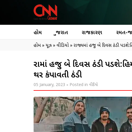
હોમ
ગુજરાત
રાજકારણ
રમત-
હોમ
»
ન્યૂઝ
»
વીડિયો
»
રાજ્યમાં હજુ બે દિવસ ઠંડી પડશે
રાજ્યમાં હજુ બે દિવસ ઠંડી પડશે
થર કંપાવતી ઠંડી
05 January, 2023
Posted in
વીડિયો