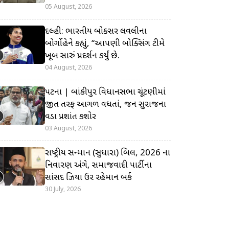
05 August, 2026
દિલ્હી: ભારતીય બોક્સર લવલીના
બોર્ગોહેને કહ્યું, “આપણી બોક્સિંગ ટીમે
ખૂબ સારું પ્રદર્શન કર્યું છે.
04 August, 2026
પટના | બાંકીપુર વિધાનસભા ચૂંટણીમાં
જીત તરફ આગળ વધતાં, જન સુરાજના
વડા પ્રશાંત કિશોર
03 August, 2026
રાષ્ટ્રીય સન્માન (સુધારા) બિલ, 2026 ના
નિવારણ અંગે, સમાજવાદી પાર્ટીના
સાંસદ ઝિયા ઉર રહેમાન બર્ક
30 July, 2026