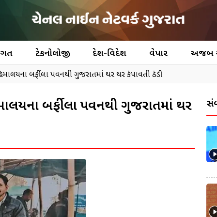
જગત
ટેકનોલોજી
દેશ-વિદેશ
વેપાર
અજબ
:હિમાલયના બર્ફીલા પવનથી ગુજરાતમાં થર થર કંપાવતી ઠંડી
:હિમાલયના બર્ફીલા પવનથી ગુજરાતમાં થર
સં