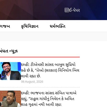
ઈ-પેપર
 ગજબ
કૃષિવિજ્ઞાન
ધર્મભક્તિ
બંધિત ન્યૂઝ
દિલ્હી: ટીએમસી સાંસદ બાબુલ સુપ્રિયો
કહે છે કે, “તેઓ (સરકાર) વિનિયોગ બિલ
લાવી રહ્યા છે.
06 August, 2026
દિલ્હી: ભાજપના સાંસદ સંબિત પાત્રાએ
કહ્યું, “રાહુલ ગાંધીનું નિવેદન કે અમિત
શાહ ગૃહમાં નથી આવી રહ્યા