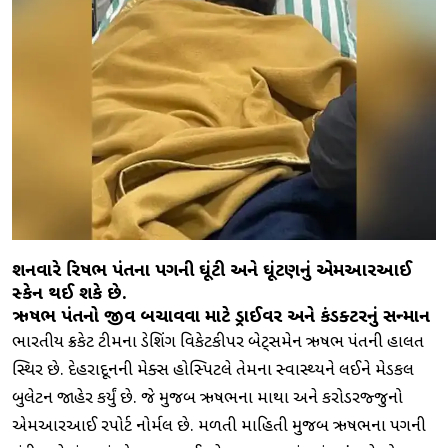
શનિવારે રિષભ પંતના પગની ઘૂંટી અને ઘૂંટણનું એમઆરઆઈ
સ્કેન થઈ શકે છે.
ઋષભ પંતનો જીવ બચાવવા માટે ડ્રાઈવર અને કંડક્ટરનું સન્માન
ભારતીય ક્રિકેટ ટીમના ડેશિંગ વિકેટકીપર બેટ્‌સમેન ઋષભ પંતની હાલત
સ્થિર છે. દેહરાદૂનની મેક્સ હોસ્પિટલે તેમના સ્વાસ્થ્યને લઈને મેડિકલ
બુલેટિન જાહેર કર્યું છે. જે મુજબ ઋષભના માથા અને કરોડરજ્જુનો
એમઆરઆઈ રિપોર્ટ નોર્મલ છે. મળતી માહિતી મુજબ ઋષભના પગની