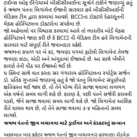
ટાઈમ્સ ઓફ ઈન્ડિયાએ બીસીસીઆઈના સૂત્રોને ટાંકીને જણાવ્યું હતું
કે ઋષભ પંતના લિગાંમેન્ટ ઈજાની સારવાર હવે બીસીસીઆઈની
મેડિકલ ટીમ દ્વારા કરવામાં આવશે. BCCIના ડૉક્ટરો દેહરાદૂનની
મેક્સ હોસ્પિટલના ડૉક્ટરોના સંપર્કમાં છે.
જાે અહેવાલો પર વિશ્વાસ કરવામાં આવે તો ભારતીય બોર્ડે મેક્સ
હોસ્પિટલને જાણ કરી છે કે BCCI ની મેડિકલ ટીમ હવે લિગામેન્ટની
સારવાર માટે સંપૂર્ણ રીતે જવાબદાર રહેશે.
ઋષભના કપાળ પર બે કટ, જમણા પગમાં ફાટેલી લિગામેન્ટ તેમજ
જમણા કાંડા, એડી અને અંગૂઠામાં ઈજાઓ છે. આ સાથે ખેંચીને
કારણે તેની પીઠ પર ઈજાઓ થઈ છે.
ધ ક્વિન્ટ સાથે વાત કરતા સર ગંગારામ હોસ્પિટલના સ્પોર્ટ્‌સ સર્જન
ડૉ. પ્રતિક ગુપ્તાએ જણાવ્યું હતું કે જાે પંતનું લિગામેન્ટ સંપૂર્ણપણે
ક્ષતિગ્રસ્ત થઈ જાય છે, તો તેને યોગ્ય રીતે સાજા થવામાં લગભગ
એક વર્ષનો સમય લાગી શકે છે. કારણ કે, પછી પંતને સર્જરી કરાવવી
પડશે, જેને સાજા થવામાં સમય લાગી શકે છે. જાે લિગામેન્ટ આંશિક
રીતે ઘાયલ થાય છે, તો તેને સાજા થવામાં ૩-૪ મહિનાનો સમય
લાગશે.
ઋષભ પંતનો જીવ બચાવવા માટે ડ્રાઈવર અને કંડક્ટરનું સન્માન
અકસ્માત બાદ ક્રિકેટર ઋષભ પંતનો જીવ બચાવનાર હરિયાણા રોડવેઝ