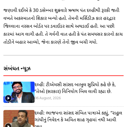
જણાવી દઈએ કે 30 ડિસેમ્બર શુક્રવારે ઋષભ પંત દિલ્હીથી રૂરકી જતી
વખતે અકસ્માતનો શિકાર બન્યો હતો. તેમની મર્સિડીઝ કાર હરિદ્વાર
જિલ્લાના નરસન બોર્ડર પર ડિવાઈડર સાથે અથડાઈ હતી. આ પછી
કારમાં આગ લાગી હતી. તે ગર્વની વાત હતી કે પંત સમયસર કારનો કાચ
તોડીને બહાર આવ્યો, જેના કારણે તેનો જીવ બચી ગયો.
સંબંધિત ન્યૂઝ
દિલ્હી: ટીએમસી સાંસદ બાબુલ સુપ્રિયો કહે છે કે,
“તેઓ (સરકાર) વિનિયોગ બિલ લાવી રહ્યા છે.
06 August, 2026
દિલ્હી: ભાજપના સાંસદ સંબિત પાત્રાએ કહ્યું, “રાહુલ
ગાંધીનું નિવેદન કે અમિત શાહ ગૃહમાં નથી આવી
રહ્યા