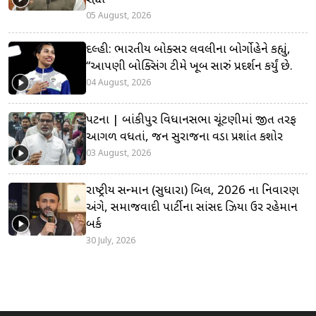
05 August, 2026
દિલ્હી: ભારતીય બોક્સર લવલીના બોર્ગોહેને કહ્યું,
“આપણી બોક્સિંગ ટીમે ખૂબ સારું પ્રદર્શન કર્યું છે.
04 August, 2026
પટના | બાંકીપુર વિધાનસભા ચૂંટણીમાં જીત તરફ
આગળ વધતાં, જન સુરાજના વડા પ્રશાંત કિશોર
03 August, 2026
રાષ્ટ્રીય સન્માન (સુધારા) બિલ, 2026 ના નિવારણ
અંગે, સમાજવાદી પાર્ટીના સાંસદ ઝિયા ઉર રહેમાન
બર્ક
30 July, 2026