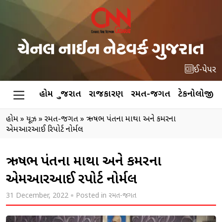
ઈ-પેપર
હોમ
ગુજરાત
રાજકારણ
રમત-જગત
ટેકનોલોજી
હોમ
»
ન્યૂઝ
»
રમત-જગત
»
ઋષભ પંતના માથા અને કમરના
એમઆરઆઈ રિપોર્ટ નોર્મલ
ઋષભ પંતના માથા અને કમરના
એમઆરઆઈ રિપોર્ટ નોર્મલ
31 December, 2022
Posted in
રમત-જગત