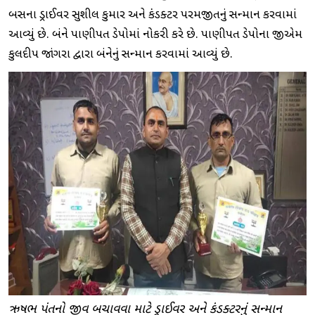
બસના ડ્રાઈવર સુશીલ કુમાર અને કંડક્ટર પરમજીતનું સન્માન કરવામાં
આવ્યું છે. બંને પાણીપત ડેપોમાં નોકરી કરે છે. પાણીપત ડેપોના જીએમ
કુલદીપ જાંગરા દ્વારા બંનેનું સન્માન કરવામાં આવ્યું છે.
ઋષભ પંતનો જીવ બચાવવા માટે ડ્રાઈવર અને કંડક્ટરનું સન્માન