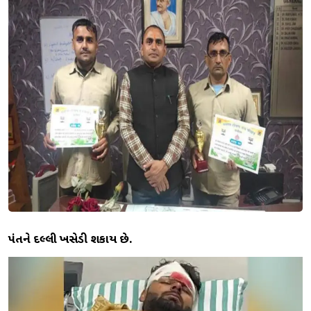
પંતને દિલ્લી ખસેડી શકાય છે.