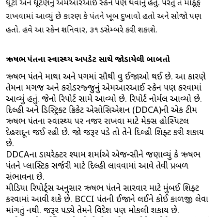
ઘૂંટી અને ઘૂંટણનું એમઆરઆઈ સ્કેન પણ થવાનું હતું. પરંતુ તે મોકૂફ
રાખવામાં આવ્યું છે કારણ કે પંતને ખૂબ દુખાવો હતો અને સોજાે પણ
હતો. હવે આ સ્કેન શનિવાર, ૩૧ ડિસેમ્બરે કરી શકાશે.
ઋષભ પંતના સ્વાસ્થ્ય અપડેટ સાથે જાેડાયેલી બાબતો
ઋષભ પંતને માથા અને પગમાં સૌથી વધુ ઈજાઓ થઈ છે. આ કારણે
તેમના મગજ અને કરોડરજ્જુનું એમઆરઆઈ સ્કેન પણ કરવામાં
આવ્યું હતું. જેનો રિપોર્ટ સામે આવ્યો છે. રિપોર્ટ નોર્મલ આવ્યો છે.
દિલ્હી અને ડિસ્ટ્રિક્ટ ક્રિકેટ એસોસિએશન (DDCA)ની એક ટીમ
ઋષભ પંતના સ્વાસ્થ્ય પર નજર રાખવા માટે મેક્સ હોસ્પિટલ
દેહરાદૂન જઈ રહી છે. જાે જરૂર પડે તો તેને દિલ્હી શિફ્ટ કરી શકાય
છે.
DDCAના ડાયરેક્ટર શ્યામ શર્માએ એજન્સીને જણાવ્યું કે ઋષભ
પંતને પ્લાસ્ટિક સર્જરી માટે દિલ્હી લાવવામાં આવે તેવી પ્રબળ
સંભાવના છે.
મીડિયા રિપોર્ટ્‌સ અનુસાર ઋષભ પંતને સારવાર માટે મુંબઈ શિફ્ટ
કરવામાં આવી શકે છે. BCCI પંતની ઈજાને લઈને કોઈ કાળજી લેવા
માંગતું નથી. જરૂર પડ્યે તેમને વિદેશ પણ મોકલી શકાય છે.