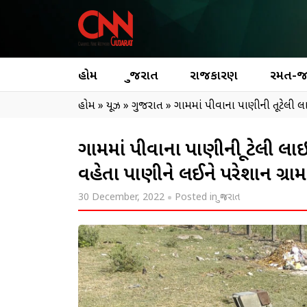
હોમ
ગુજરાત
રાજકારણ
રમત-
હોમ
»
ન્યૂઝ
»
ગુજરાત
»
ગામમાં પીવાના પાણીની તૂટેલી લા
ગામમાં પીવાના પાણીની તૂટેલી લાઇન
વહેતા પાણીને લઈને પરેશાન ગ્ર
30 December, 2022
Posted in
ગુજરાત