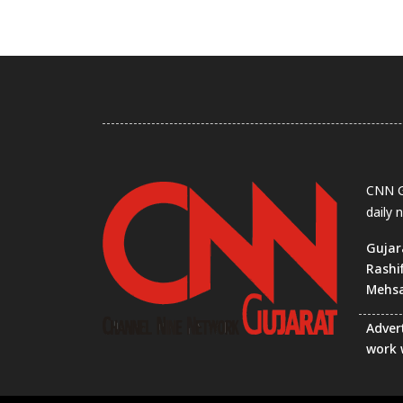
CNN Gu
daily 
Gujar
Rashi
Mehs
Advert
work 