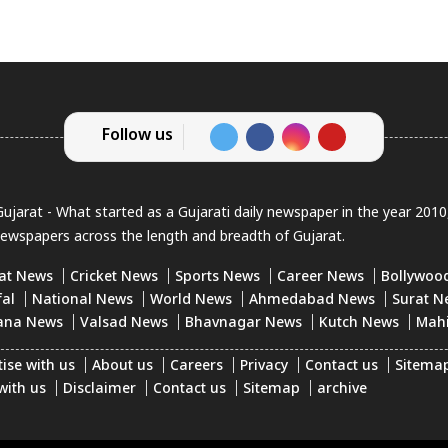
Follow us
jarat - What started as a Gujarati daily newspaper in the year 201
newspapers across the length and breadth of Gujarat.
at News
Cricket News
Sports News
Career News
Bollywoo
fal
National News
World News
Ahmedabad News
Surat N
ana News
Valsad News
Bhavnagar News
Kutch News
Mah
ise with us
About us
Careers
Privacy
Contact us
Sitema
with us
Disclaimer
Contact us
Sitemap
archive