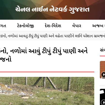
જગત
ટેકનોલોજી
દેશ-વિદેશ
વેપાર
અજબ
ઇનો, નળોમાં આવતું ટીપું ટીપું પાણી અને વહેતા પાણીને લઈને પરેશાન ગ્રામજન
ો, નળોમાં આવતું ટીપું ટીપું પાણી અને
સં
ામજનો