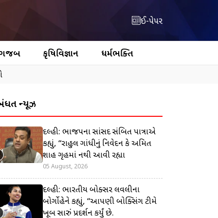
ઈ-પેપર
 ગજબ
કૃષિવિજ્ઞાન
ધર્મભક્તિ
ો
બંધિત ન્યૂઝ
દિલ્હી: ભાજપના સાંસદ સંબિત પાત્રાએ
કહ્યું, “રાહુલ ગાંધીનું નિવેદન કે અમિત
શાહ ગૃહમાં નથી આવી રહ્યા
05 August, 2026
દિલ્હી: ભારતીય બોક્સર લવલીના
બોર્ગોહેને કહ્યું, “આપણી બોક્સિંગ ટીમે
ખૂબ સારું પ્રદર્શન કર્યું છે.