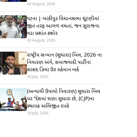
04 August, 2026
પટના | બાંકીપુર વિધાનસભા ચૂંટણીમાં
જીત તરફ આગળ વધતાં, જન સુરાજના
વડા પ્રશાંત કિશોર
03 August, 2026
રાષ્ટ્રીય સન્માન (સુધારા) બિલ, 2026 ના
નિવારણ અંગે, સમાજવાદી પાર્ટીના
સાંસદ ઝિયા ઉર રહેમાન બર્ક
30 July, 2026
(અન્યાયી ઉપાયો નિવારણ) સુધારા બિલ
પર “દેશમાં ઘણા સુધારા છે, (CJP)ના
સ્થાપક અભિજીત દિપકે
29 July, 2026