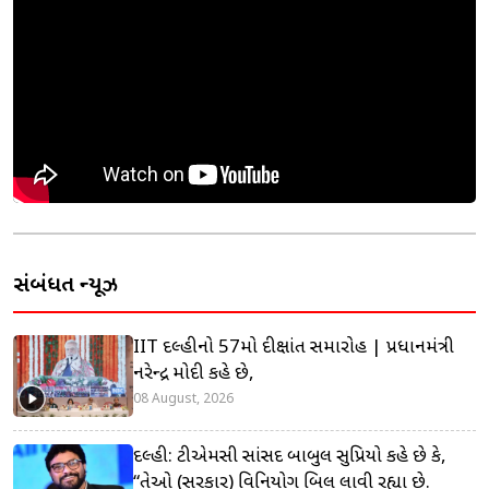
સંબંધિત ન્યૂઝ
IIT દિલ્હીનો 57મો દીક્ષાંત સમારોહ | પ્રધાનમંત્રી
નરેન્દ્ર મોદી કહે છે,
08 August, 2026
દિલ્હી: ટીએમસી સાંસદ બાબુલ સુપ્રિયો કહે છે કે,
“તેઓ (સરકાર) વિનિયોગ બિલ લાવી રહ્યા છે.