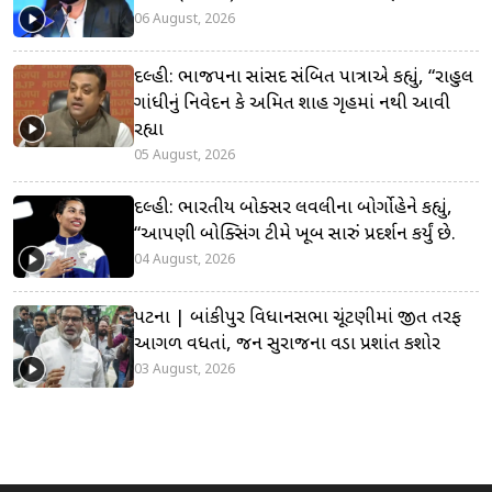
06 August, 2026
દિલ્હી: ભાજપના સાંસદ સંબિત પાત્રાએ કહ્યું, “રાહુલ
ગાંધીનું નિવેદન કે અમિત શાહ ગૃહમાં નથી આવી
રહ્યા
05 August, 2026
દિલ્હી: ભારતીય બોક્સર લવલીના બોર્ગોહેને કહ્યું,
“આપણી બોક્સિંગ ટીમે ખૂબ સારું પ્રદર્શન કર્યું છે.
04 August, 2026
પટના | બાંકીપુર વિધાનસભા ચૂંટણીમાં જીત તરફ
આગળ વધતાં, જન સુરાજના વડા પ્રશાંત કિશોર
03 August, 2026