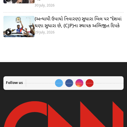
30 July, 2026
(અન્યાયી ઉપાયો નિવારણ) સુધારા બિલ પર “દેશમાં
ઘણા સુધારા છે, (CJP)ના સ્થાપક અભિજીત દિપકે
29 July, 2026
Follow us