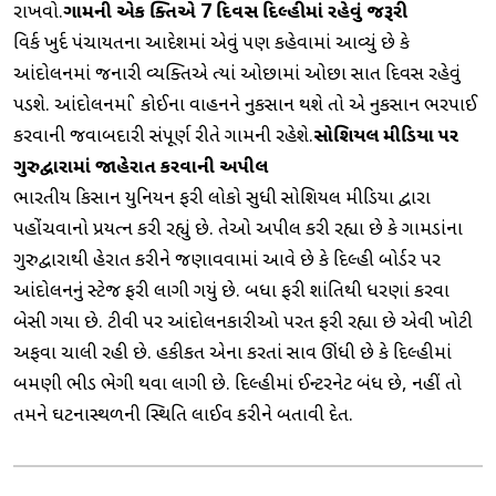
રાખવો.
ગામની એક વ્યક્તિએ 7 દિવસ દિલ્હીમાં રહેવું જરૂરી
વિર્ક ખુર્દ પંચાયતના આદેશમાં એવું પણ કહેવામાં આવ્યું છે કે
આંદોલનમાં જનારી વ્યક્તિએ ત્યાં ઓછામાં ઓછા સાત દિવસ રહેવું
પડશે. આંદોલનમાં જો કોઈના વાહનને નુકસાન થશે તો એ નુકસાન ભરપાઈ
કરવાની જવાબદારી સંપૂર્ણ રીતે ગામની રહેશે.
સોશિયલ મીડિયા પર
ગુરુદ્વારામાં જાહેરાત કરવાની અપીલ
ભારતીય કિસાન યુનિયન ફરી લોકો સુધી સોશિયલ મીડિયા દ્વારા
પહોંચવાનો પ્રયત્ન કરી રહ્યું છે. તેઓ અપીલ કરી રહ્યા છે કે ગામડાંના
ગુરુદ્વારાથી જાહેરાત કરીને જણાવવામાં આવે છે કે દિલ્હી બોર્ડર પર
આંદોલનનું સ્ટેજ ફરી લાગી ગયું છે. બધા ફરી શાંતિથી ધરણાં કરવા
બેસી ગયા છે. ટીવી પર આંદોલનકારીઓ પરત ફરી રહ્યા છે એવી ખોટી
અફવા ચાલી રહી છે. હકીકત એના કરતાં સાવ ઊંધી છે કે દિલ્હીમાં
બમણી ભીડ ભેગી થવા લાગી છે. દિલ્હીમાં ઈન્ટરનેટ બંધ છે, નહીં તો
તમને ઘટનાસ્થળની સ્થિતિ લાઈવ કરીને બતાવી દેત.