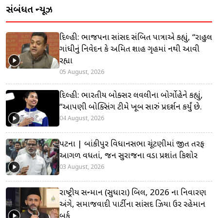
સંબંધિત ન્યૂઝ
દિલ્હી: ભાજપના સાંસદ સંબિત પાત્રાએ કહ્યું, “રાહુલ
ગાંધીનું નિવેદન કે અમિત શાહ ગૃહમાં નથી આવી
રહ્યા
05 August, 2026
દિલ્હી: ભારતીય બોક્સર લવલીના બોર્ગોહેને કહ્યું,
“આપણી બોક્સિંગ ટીમે ખૂબ સારું પ્રદર્શન કર્યું છે.
04 August, 2026
પટના | બાંકીપુર વિધાનસભા ચૂંટણીમાં જીત તરફ
આગળ વધતાં, જન સુરાજના વડા પ્રશાંત કિશોર
03 August, 2026
રાષ્ટ્રીય સન્માન (સુધારા) બિલ, 2026 ના નિવારણ
અંગે, સમાજવાદી પાર્ટીના સાંસદ ઝિયા ઉર રહેમાન
બર્ક