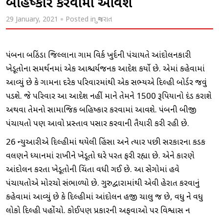
બહિષ્કાર કરવામાં આવશે
29 January, 2021
Posted in
ગુજરાત
પંજાબના બઠિંડા જિલ્લાના ગામ વિર્ક ખુર્દની પંચાયતે આંદોલનકારી
ખેડૂતોના સમર્થનમાં એક આશ્ચર્યજનક આદેશ કર્યો છે. એમાં કહેવામાં
આવ્યું છે કે ગામના દરેક પરિવારમાંથી એક સભ્યએ દિલ્હી બોર્ડર જવું
પડશે. જે પરિવાર આ આદેશ નહીં માને તેમને 1500 રૂપિયાનો દંડ કરાશે
અથવા તેમનો સામાજિક બહિષ્કાર કરવામાં આવશે. પંજાબની બીજી
પંચાયતો પણ આવો પ્રસ્તાવ પસાર કરવાની તૈયારી કરી રહી છે.
26 જાન્યુઆરીએ દિલ્હીમાં થયેલી હિંસા અને ત્યાર પછી સરકારના કડક
વલણને ધ્યાનમાં રાખીને ખેડૂતો ઘરે પરત ફરી રહ્યા છે. એને કારણે
આંદોલન કરતા ખેડૂતોની ચિંતા વધી ગઈ છે. આ સંજોગોમાં હવે
પંચાયતોએ મોરચો સંભાળ્યો છે. ગુરુદ્વારામાંથી એવી જાહેરાત કરવાનું
કહેવામાં આવ્યું છે કે દિલ્હીમાં આંદોલન હજી ચાલુ જ છે, વધુ ને વધુ
લોકો દિલ્હી પહોંચો. કોઈપણ પ્રકારની અફવાઓ પર વિશ્વાસ ન