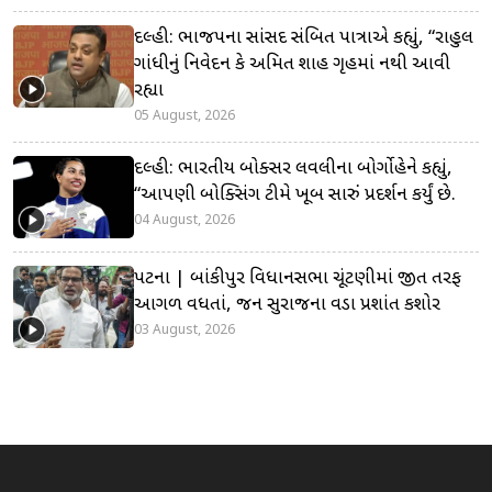
દિલ્હી: ભાજપના સાંસદ સંબિત પાત્રાએ કહ્યું, “રાહુલ
ગાંધીનું નિવેદન કે અમિત શાહ ગૃહમાં નથી આવી
રહ્યા
05 August, 2026
દિલ્હી: ભારતીય બોક્સર લવલીના બોર્ગોહેને કહ્યું,
“આપણી બોક્સિંગ ટીમે ખૂબ સારું પ્રદર્શન કર્યું છે.
04 August, 2026
પટના | બાંકીપુર વિધાનસભા ચૂંટણીમાં જીત તરફ
આગળ વધતાં, જન સુરાજના વડા પ્રશાંત કિશોર
03 August, 2026