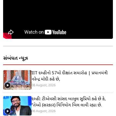
સંબંધિત ન્યૂઝ
IIT દિલ્હીનો 57મો દીક્ષાંત સમારોહ | પ્રધાનમંત્રી
નરેન્દ્ર મોદી કહે છે,
08 August, 2026
દિલ્હી: ટીએમસી સાંસદ બાબુલ સુપ્રિયો કહે છે કે,
“તેઓ (સરકાર) વિનિયોગ બિલ લાવી રહ્યા છે.
06 August, 2026